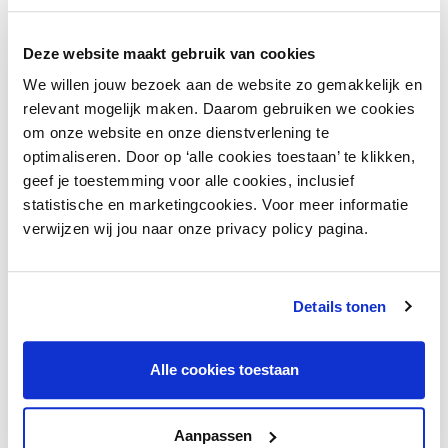
zullen vaker vragen om een hogere
reiskostenvergoeding. Europese plannen om
Deze website maakt gebruik van cookies
kantoorpersoneel vaker thuis te laten werken
We willen jouw bezoek aan de website zo gemakkelijk en
vragen daarnaast extra inzet van werkgevers,
relevant mogelijk maken. Daarom gebruiken we cookies
onder meer op het gebied van
om onze website en onze dienstverlening te
thuiswerkvergoedingen, plannen van de
optimaliseren. Door op ‘alle cookies toestaan’ te klikken,
bezetting en zorgen voor arbo‑verantwoorde
geef je toestemming voor alle cookies, inclusief
thuiswerkplekken.
statistische en marketingcookies. Voor meer informatie
verwijzen wij jou naar onze privacy policy pagina.
Door de stijgende kosten van levensonderhoud
zullen medewerkers eerder en vaker om
loonsverhoging vragen.
Details tonen
Consumentengedrag en omzetdruk
Alle cookies toestaan
Het consumentenvertrouwen is gedaald
alhoewel de consument de hand nog niet op de
knip houdt in tegenstellen tot de Duitse
Aanpassen