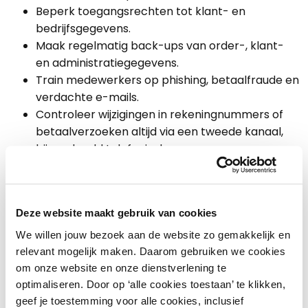
Beperk toegangsrechten tot klant- en
bedrijfsgegevens.
Maak regelmatig back-ups van order-, klant-
en administratiegegevens.
Train medewerkers op phishing, betaalfraude en
verdachte e-mails.
Controleer wijzigingen in rekeningnummers of
betaalverzoeken altijd via een tweede kanaal,
bijvoorbeeld telefonisch.
Samen digitaal weerbaar
INretail werkt samen met
Samen Digitaal Veilig
.
Deze website maakt gebruik van cookies
Dit platform helpt ondernemers praktisch op
We willen jouw bezoek aan de website zo gemakkelijk en
weg met branchegerichte informatie, scans,
relevant mogelijk maken. Daarom gebruiken we cookies
trainingen voor ondernemers én medewerkers
om onze website en onze dienstverlening te
en concrete hulpmiddelen om de digitale
optimaliseren. Door op ‘alle cookies toestaan’ te klikken,
weerbaarheid te vergroten.
geef je toestemming voor alle cookies, inclusief