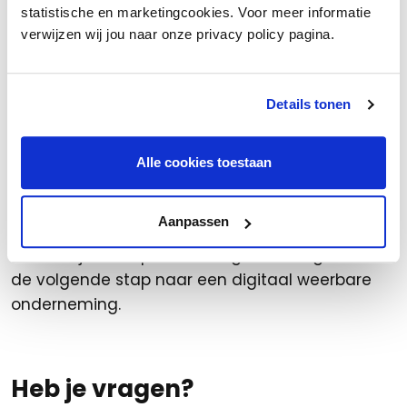
statistische en marketingcookies. Voor meer informatie
Aan de slag
verwijzen wij jou naar onze privacy policy pagina.
Digitale veiligheid hoeft niet ingewikkeld te zijn.
Door vandaag de basis op orde te brengen,
Details tonen
verklein je de kans op grote problemen morgen.
Zeker in de woonbranche, waar klantvertrouwen,
Alle cookies toestaan
orderinformatie en continuïteit van groot
belang zijn.
Aanpassen
Wil je weten hoe jouw onderneming ervoor
staat? Kijk dan op
Samen Digitaal Veilig
en zet
de volgende stap naar een digitaal weerbare
onderneming.
Heb je vragen?