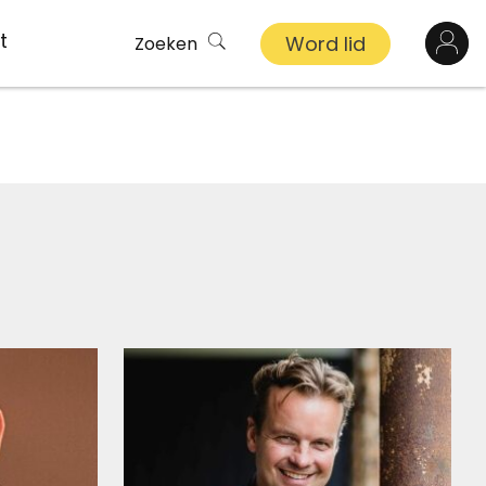
t
Word lid
Zoeken
Log in
n
inkel
s
ekert
demy