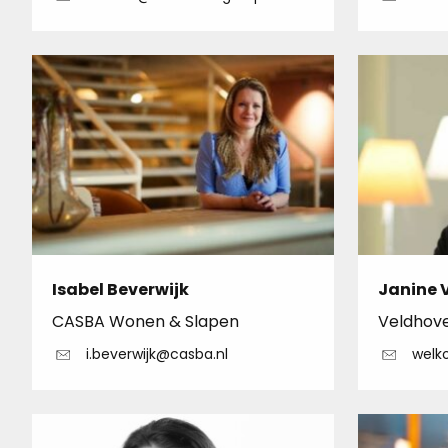
Isabel Beverwijk
Janine 
CASBA Wonen & Slapen
Veldhoven
i.beverwijk@casba.nl
welk