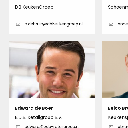
DB KeukenGroep
Schoenm
a.debruin@dbkeukengroep.nl
anne
Edward de Boer
Eelco B
E.D.B. Retailgroup B.V.
Keukens
edward@edb-retailgroup.nl
ebra