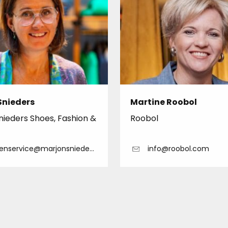
Snieders
Martine Roobol
nieders Shoes, Fashion &
Roobol
enservice@marjonsnieders.nl
info@roobol.com