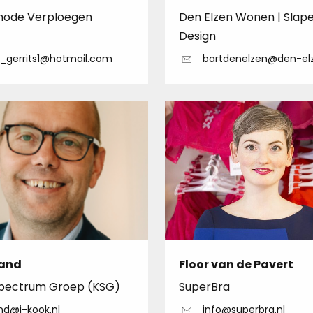
ode Verploegen
Den Elzen Wonen | Slape
Design
_gerrits1@hotmail.com
bartdenelzen@den-elz
rand
Floor van de Pavert
pectrum Groep (KSG)
SuperBra
nd@i-kook.nl
info@superbra.nl