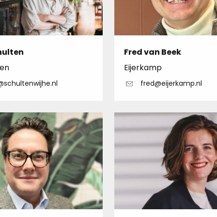
hulten
Fred van Beek
ten
Eijerkamp
@schultenwijhe.nl
fred@eijerkamp.nl