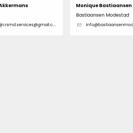
 Akkermans
Monique Bastiaansen
Bastiaansen Modestad
jn.rsmd.services@gmail.com
info@bastiaansenmod