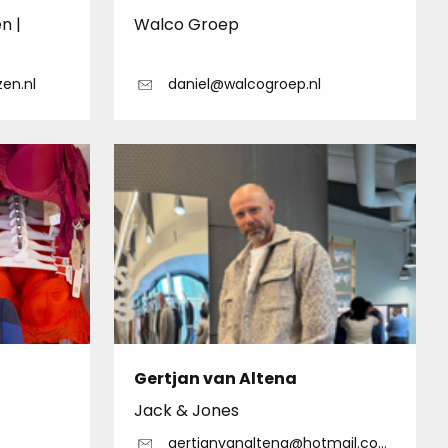
n |
Walco Groep
en.nl
daniel@walcogroep.nl
Gertjan van Altena
Jack & Jones
gertjanvanaltena@hotmail.com