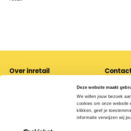
Over inretail
Contac
Wat we doen
088 97
Deze website maakt gebru
Pers
We willen jouw bezoek aa
info@in
Partner worden
cookies om onze website en
Werken bij inretail
klikken, geef je toestemmi
Contact
informatie verwijzen wij jo