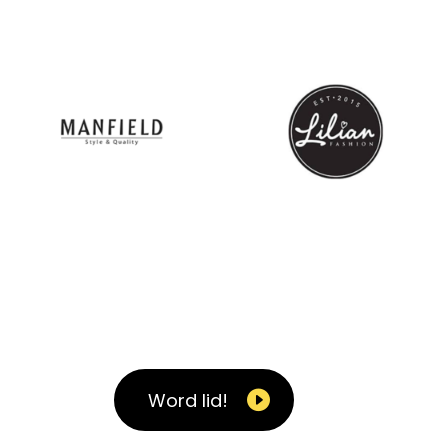
home-10
home-9
Word lid!