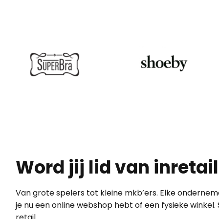
home-15
home-14
Word jij lid van inretai
Van grote spelers tot kleine mkb’ers. Elke ondernemer
je nu een online webshop hebt of een fysieke winkel
retail.