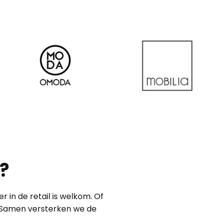
home-13
home-11
l?
 in de retail is welkom. Of
. Samen versterken we de