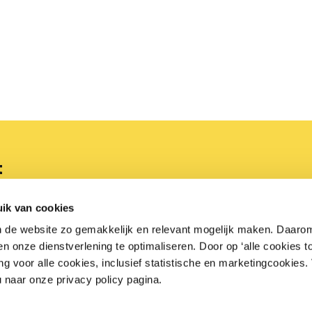
t
3 06 00
Bezoekadres
ik van cookies
Arnhemse Bovenweg 100
n de website zo gemakkelijk en relevant mogelijk maken. Daaro
retail.nl
3708 AG Zeist
 onze dienstverlening te optimaliseren. Door op ‘alle cookies to
ng voor alle cookies, inclusief statistische en marketingcookies
Openingstijden
u naar onze privacy policy pagina.
Maandag t/m vrijdag van