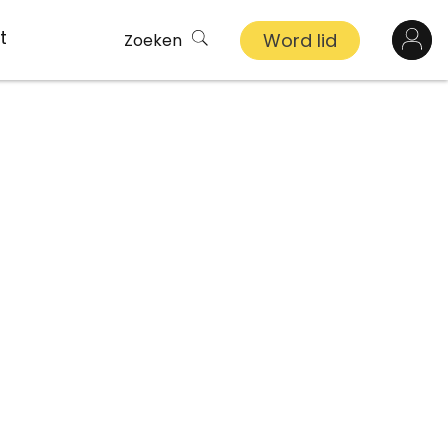
t
Word lid
Zoeken
Log in
n
inkel
s
ekert
demy