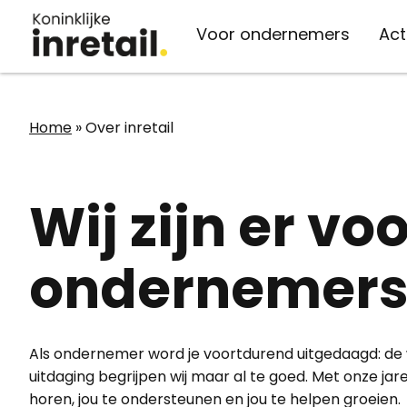
Voor ondernemers
Act
Organisatie
Kennis
Actueel
Vaste lasten
Home
»
Over inretail
Over inretail
inretail verzekert
Kennisbank
Nieuws
Belangenbehartiging
Energie
Advies
Evenementen
Wij zijn er vo
Medewerkers
Telecom
Persberichten
Belangenbehartiging
ondernemers i
Bestuur & ledenraad
Afvalverwerking
Inspiratie
Werken bij inretail
Midden-Oosten
Als ondernemer word je voortdurend uitgedaagd: de 
uitdaging begrijpen wij maar al te goed. Met onze jare
horen, jou te ondersteunen en jou te helpen groeien.