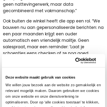
geen nattevingerwerk, maar data
gecombineerd met vakmanschap.”
Ook buiten de winkel heeft die app een rol. “We
bouwen nu aan gepersonaliseerde berichten: na
een paar maanden krijgt een ouder
automatisch een vriendelijk mailtje. Geen
salespraat, maar een reminder: ‘Laat je
schoentjes eens checken of ze nog goed
passen.’ Zo blijft de aandacht na aankoop
bestaan. Dat is waar technologie voor bedoeld
is: echte service versterken.”
Deze website maakt gebruik van cookies
De winkel als beleving
We willen jouw bezoek aan de website zo gemakkelijk en
relevant mogelijk maken. Daarom gebruiken we cookies
Het valt op hoe vaak Mike over ‘beleven’ praat.
om onze website en onze dienstverlening te
“De kinderen moeten zich hier thuis voelen. We
optimaliseren. Door op ‘alle cookies toestaan’ te klikken,
praten niet tegen ouders over de hoofden van