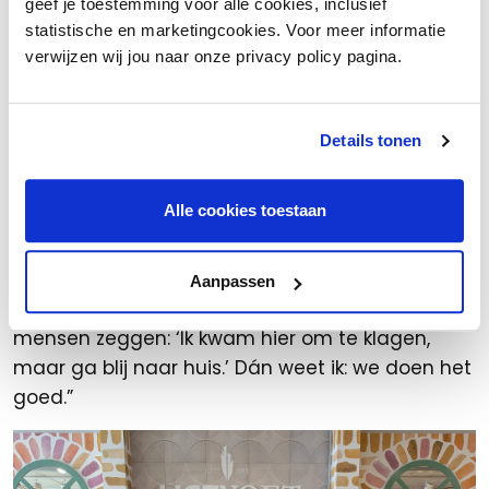
geef je toestemming voor alle cookies, inclusief
kinderen heen. We nemen kinderen serieus, laten
statistische en marketingcookies. Voor meer informatie
ze lachen, betrekken ze bij wat we doen. Als zij blij
verwijzen wij jou naar onze privacy policy pagina.
zijn, dan is de moeder automatisch blij. Dat
werkt altijd.”
Details tonen
Als je Mike vraagt wat hem het meest raakt,
hoeft hij niet lang na te denken. “Een klant die
Alle cookies toestaan
eerst boos binnenkomt, omdat een rits kapot is
of een zool loslaat, en dan verbaasd
glimlachend vertrekt omdat we het direct voor
Aanpassen
haar hebben opgelost. Dat is goud waard. Die
mensen zeggen: ‘Ik kwam hier om te klagen,
maar ga blij naar huis.’ Dán weet ik: we doen het
goed.”