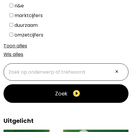
ri&e
marktcijfers
duurzaam
omzetcijfers
Toon alles
Wis alles
Zoek
Uitgelicht