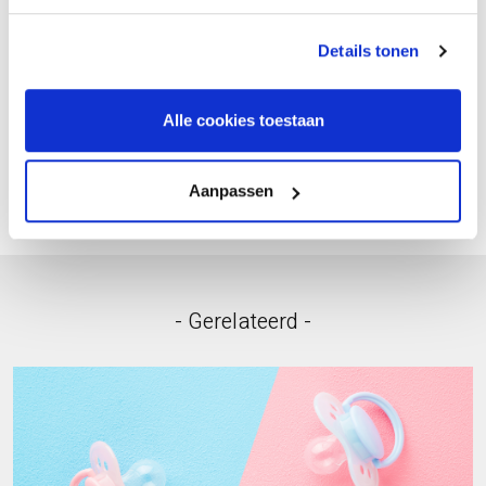
Bel ons
Details tonen
Ondernemersservice
Alle cookies toestaan
Ondernemersservice
Aanpassen
- Gerelateerd -