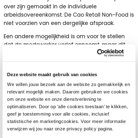
over zijn gemaakt in de individuele
arbeidsovereenkomst. De Cao Retail Non-Food is
niet voorzien van een dergelijke afspraak.
Een andere mogelijkheid is om voor te stellen
dat de medewerker verlof opneemt, maar dit
mag je een medewerker nooit verplichten.
Deze website maakt gebruik van cookies
Heb je hier vragen over?
We willen jouw bezoek aan de website zo gemakkelijk en
relevant mogelijk maken. Daarom gebruiken we cookies
Neem dan gerust contact met ons op, we
om onze website en onze dienstverlening te
helpen je graag.
optimaliseren. Door op ‘alle cookies toestaan’ te klikken,
geef je toestemming voor alle cookies, inclusief
Contacteer de adviseur
statistische en marketingcookies. Voor meer informatie
verwijzen wij jou naar onze privacy policy pagina.