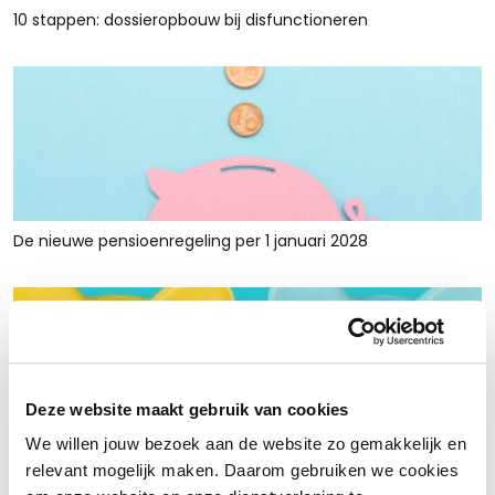
10 stappen: dossieropbouw bij disfunctioneren
De nieuwe pensioenregeling per 1 januari 2028
Deze website maakt gebruik van cookies
We willen jouw bezoek aan de website zo gemakkelijk en
Rust en ruimte met werkkapitaalfinanciering: voor retailers
relevant mogelijk maken. Daarom gebruiken we cookies
die tijdelijk krap zitten