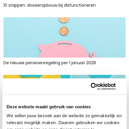
10 stappen: dossieropbouw bij disfunctioneren
De nieuwe pensioenregeling per 1 januari 2028
Deze website maakt gebruik van cookies
We willen jouw bezoek aan de website zo gemakkelijk en
Rust en ruimte met werkkapitaalfinanciering: voor retailers
relevant mogelijk maken. Daarom gebruiken we cookies
die tijdelijk krap zitten