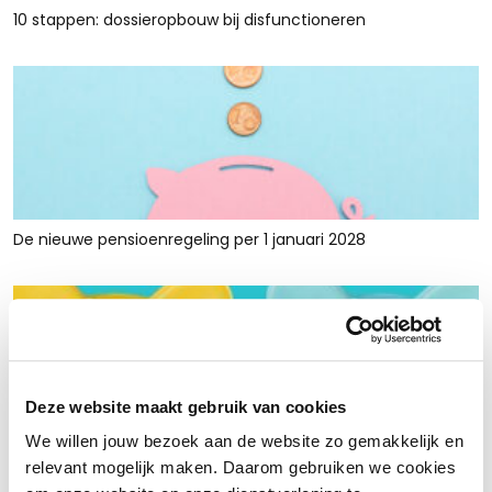
10 stappen: dossieropbouw bij disfunctioneren
De nieuwe pensioenregeling per 1 januari 2028
Deze website maakt gebruik van cookies
We willen jouw bezoek aan de website zo gemakkelijk en
Rust en ruimte met werkkapitaalfinanciering: voor retailers
relevant mogelijk maken. Daarom gebruiken we cookies
die tijdelijk krap zitten