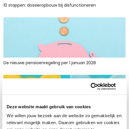
10 stappen: dossieropbouw bij disfunctioneren
De nieuwe pensioenregeling per 1 januari 2028
Deze website maakt gebruik van cookies
We willen jouw bezoek aan de website zo gemakkelijk en
Rust en ruimte met werkkapitaalfinanciering: voor retailers
relevant mogelijk maken. Daarom gebruiken we cookies
die tijdelijk krap zitten