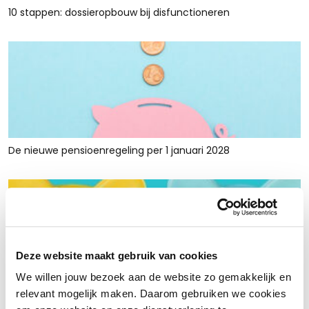
10 stappen: dossieropbouw bij disfunctioneren
De nieuwe pensioenregeling per 1 januari 2028
Deze website maakt gebruik van cookies
We willen jouw bezoek aan de website zo gemakkelijk en
Rust en ruimte met werkkapitaalfinanciering: voor retailers
relevant mogelijk maken. Daarom gebruiken we cookies
die tijdelijk krap zitten