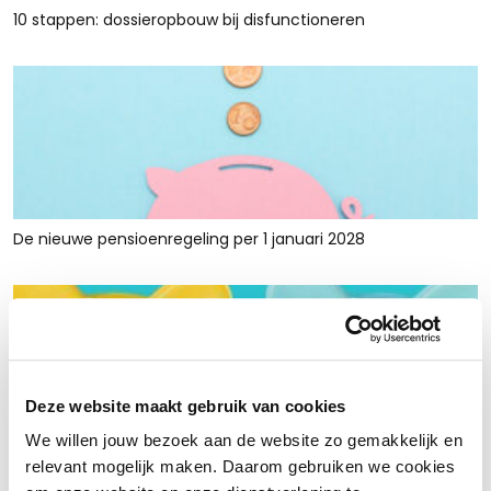
10 stappen: dossieropbouw bij disfunctioneren
De nieuwe pensioenregeling per 1 januari 2028
Deze website maakt gebruik van cookies
We willen jouw bezoek aan de website zo gemakkelijk en
Rust en ruimte met werkkapitaalfinanciering: voor retailers
relevant mogelijk maken. Daarom gebruiken we cookies
die tijdelijk krap zitten