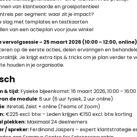
nnen van klantwaarde en groeipotentieel
ntreis per segment: waar zit je impact?
e slag met templates en testkaarten
len van een actieplan voor jouw winkel
 vervolgsessie – 25 maart 2026 (10:00 – 12:00, online)
teren op de eerste acties, delen ervaringen en behande
 praktijk. Je krijgt extra tips & tricks om je plan verder te
 te houden in je organisatie.
isch
 & tijd:
Fysieke bijeenkomst: 16 maart 2026, 10:00 – 16:0
van de module
: 8 uur (6 uur fysiek, 2 uur online)
ie
: INretail, Zeist + online (Teams of Zoom)
n:
€225 excl. btw – Leden krijgen €150 excl. btw korting
l plekken:
Maximaal 24 deelnemers
r / spreker:
Ferdinand Jaspers – expert klantstrategie en