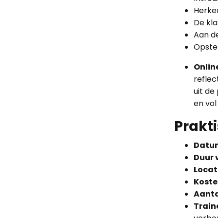
Herke
De kla
Aan d
Opstel
Online
reflec
uit de
en vol
Prakt
Datum
Duur 
Locat
Koste
Aanta
Traine