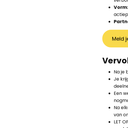
verbo
Vorm
actie
Partn
Meld j
Vervo
Na je 
Je kr
deeln
Een we
nogma
Na elk
van on
LET OP