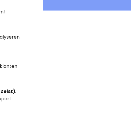
om!
nalyseren
 klanten
 Zeist)
.
xpert