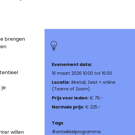
 te brengen
nden
Evenement data:
tentieel
16 maart 2026 10:00 tot 16:00
Locatie:
INretail, Zeist + online
 je
(Teams of Zoom)
Prijs voor leden:
€ 75.-
Normale prijs:
€ 225.-
Tags
ter willen
#ontwikkelprogramma