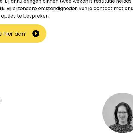
. Bij annuleringen binnen twee weken is restitutie helaas 
jk. Bij bijzondere omstandigheden kun je contact met o
 opties te bespreken.
e hier aan!
!