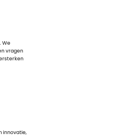
. We
len vragen
 versterken
0
 innovatie,