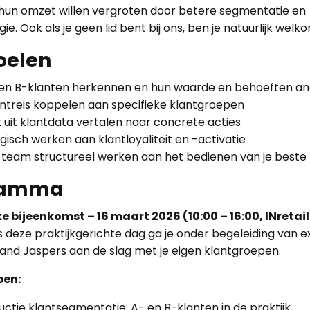
hun omzet willen vergroten door betere segmentatie en
ie. Ook als je geen lid bent bij ons, ben je natuurlijk welk
oelen
 en B-klanten herkennen en hun waarde en behoeften a
ntreis koppelen aan specifieke klantgroepen
t uit klantdata vertalen naar concrete acties
gisch werken aan klantloyaliteit en -activatie
 team structureel werken aan het bedienen van je beste
ramma
e bijeenkomst – 16 maart 2026 (10:00 – 16:00, INretail
s deze praktijkgerichte dag ga je onder begeleiding van e
and Jaspers aan de slag met je eigen klantgroepen.
pen:
uctie klantsegmentatie: A- en B-klanten in de praktijk