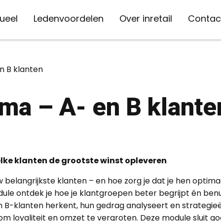
ueel
Ledenvoordelen
Over inretail
Contac
Contact
Jouw branche
Thema's
Overig
Campagnes
Volg ons
Platforme
 B klanten
Personeel en opleiding
Facebook
DNWS
MVO
In en om de winkel
088 973 06 00
Mode
MVO: weet jij wat je
ma – A- en B klante
meegeeft?
Onderzoek
Twitter
Werk in de W
Arbeidsmarkt
Digitaal en online
info@inretail.nl
Wonen
Energie besparen,
Duurzaamheid
LinkedIn
Retail Insider
Data
Advies
Persvragen
Schoenen
natuurlijk!
Financiën
Instagram
CBW-erkend
Businessmodel
Veiligheid
Sport
Bespaar op je vaste
ke klanten de grootste winst opleveren
lasten
YouTube
inretail verz
Tuin
uw belangrijkste klanten – en hoe zorg je dat je hen optim
inretail aca
Starter
ule ontdek je hoe je klantgroepen beter begrijpt én benut
n B-klanten herkent, hun gedrag analyseert en strategie
om loyaliteit en omzet te vergroten. Deze module sluit g