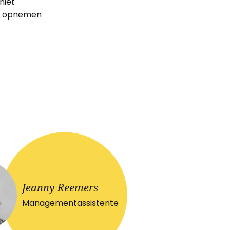
niet
ns opnemen
Jeanny Reemers
Managementassistente