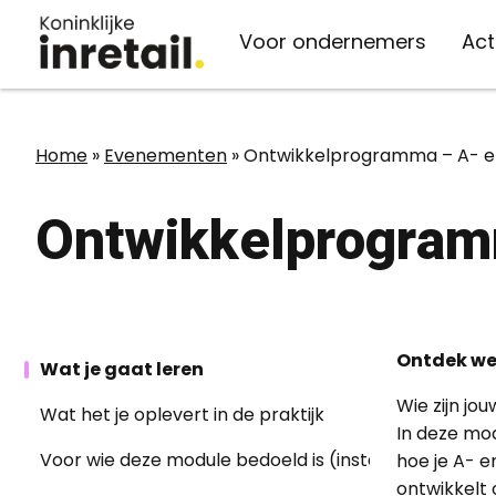
Voor ondernemers
Act
Organisatie
Kennis
Actueel
Vaste lasten
Home
»
Evenementen
»
Ontwikkelprogramma – A- en
Over inretail
inretail verzekert
Kennisbank
Nieuws
Ontwikkelprogram
Belangenbehartiging
Energie
Advies
Evenementen
Medewerkers
Telecom
Persberichten
Belangenbehartiging
Bestuur & ledenraad
Afvalverwerking
Inspiratie
Ontdek wel
Wat je gaat leren
Werken bij inretail
Midden-Oosten
Wie zijn jo
Wat het je oplevert in de praktijk
In deze mod
Voor wie deze module bedoeld is (instapniveau)
hoe je A- e
ontwikkelt 