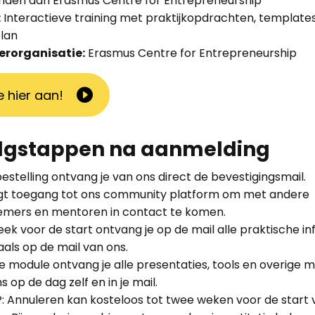
nden aan Erasmus Centre for Entrepreneurship
:
Interactieve training met praktijkopdrachten, template
plan
erorganisatie:
Erasmus Centre for Entrepreneurship
e hier aan!
lgstappen na aanmelding
bestelling ontvang je van ons direct de bevestigingsmail.
ijgt toegang tot ons community platform om met andere
emers en mentoren in contact te komen.
ek voor de start ontvang je op de mail alle praktische i
als op de mail van ons.
e module ontvang je alle presentaties, tools en overige m
s op de dag zelf en in je mail.
: Annuleren kan kosteloos tot twee weken voor de start 