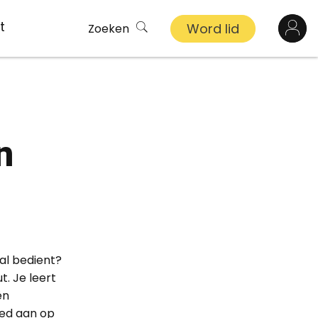
t
Word lid
Zoeken
Log in
n
n
inkel
s
ekert
aal bedient?
demy
. Je leert
ën
oed aan op