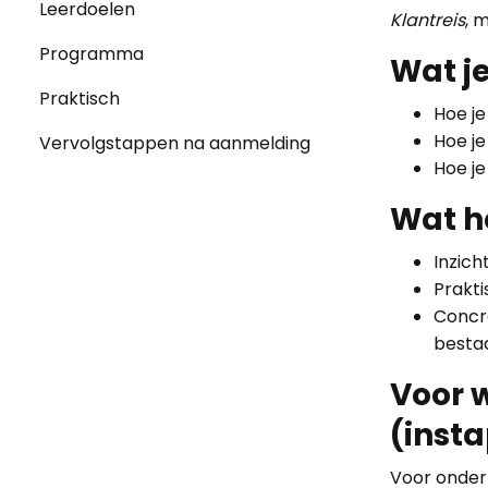
Leerdoelen
Klantreis
, 
Programma
Wat j
Praktisch
Hoe je
Hoe je
Vervolgstappen na aanmelding
Hoe je
Wat he
Inzic
Prakti
Concr
besta
Voor 
(inst
Voor onder