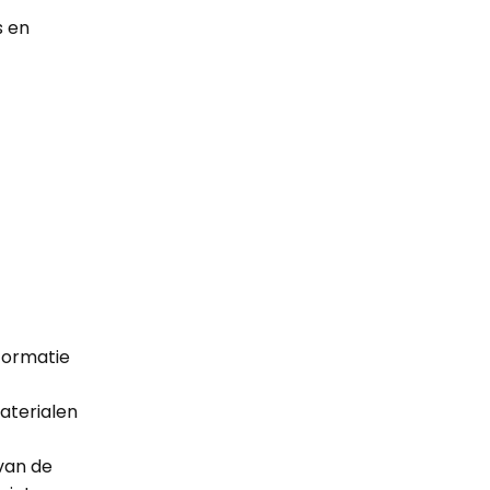
s en
nformatie
aterialen
van de