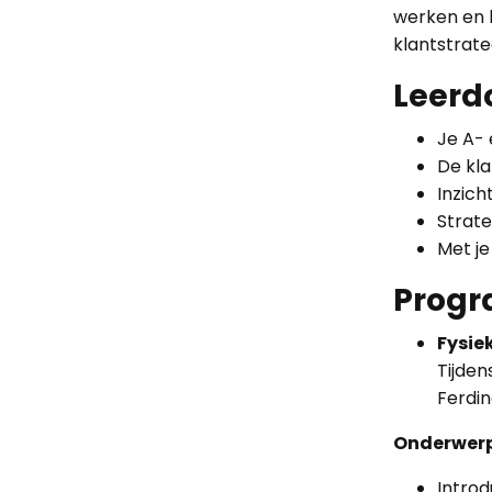
werken en 
klantstrateg
Leerd
Je A-
De kla
Inzich
Strate
Met je
Prog
Fysiek
Tijden
Ferdin
Onderwer
Introd