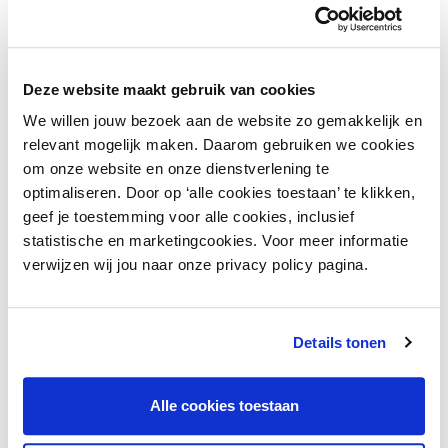
Telefoonnummer
*
Deze website maakt gebruik van cookies
Ben je lid van INretail of Modint/Mitt?
*
We willen jouw bezoek aan de website zo gemakkelijk en
relevant mogelijk maken. Daarom gebruiken we cookies
Waar ben je lid?
om onze website en onze dienstverlening te
*
optimaliseren. Door op ‘alle cookies toestaan’ te klikken,
geef je toestemming voor alle cookies, inclusief
statistische en marketingcookies. Voor meer informatie
Aanmelden
verwijzen wij jou naar onze privacy policy pagina.
Details tonen
Vragen?
Alle cookies toestaan
Heb je een vraag over de training? Neem gerust