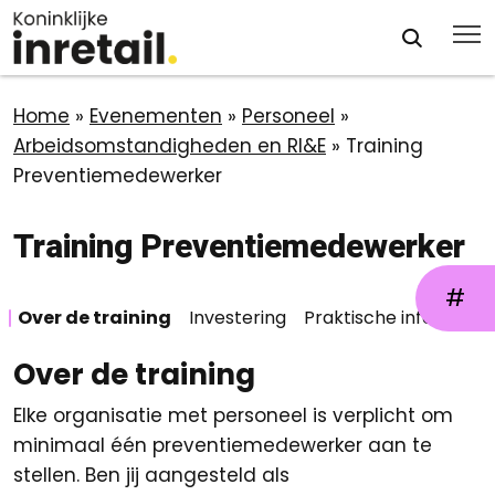
Home
»
Evenementen
»
Personeel
»
Arbeidsomstandigheden en RI&E
»
Training
Preventiemedewerker
Training Preventiemedewerker
#
Over de training
Investering
Praktische info
Aanm
Over de training
Elke organisatie met personeel is verplicht om
minimaal één preventiemedewerker aan te
stellen. Ben jij aangesteld als