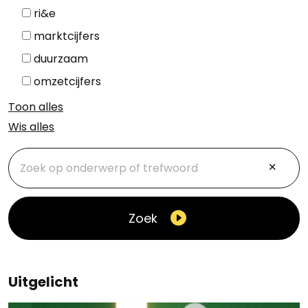
ri&e
marktcijfers
duurzaam
omzetcijfers
Toon alles
Wis alles
Zoek
Uitgelicht