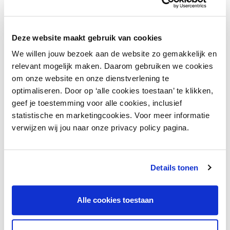
Heb je nog vragen over de Lobby
Community?
Deze website maakt gebruik van cookies
We willen jouw bezoek aan de website zo gemakkelijk en
relevant mogelijk maken. Daarom gebruiken we cookies
Voor wie is de Lobby Community
om onze website en onze dienstverlening te
bedoeld?
optimaliseren. Door op ‘alle cookies toestaan’ te klikken,
geef je toestemming voor alle cookies, inclusief
De Lobby Community is er voor alle
statistische en marketingcookies. Voor meer informatie
retailbedrijven (mkb en GWB) die lid zijn
verwijzen wij jou naar onze privacy policy pagina.
van INretail of Tuinbranche Nederland.
Details tonen
Gelden er richtlijnen in de Lobby
Community waar ik me aan moet
Alle cookies toestaan
houden?