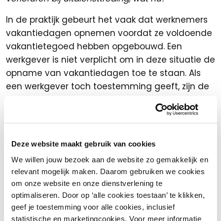
In de praktijk gebeurt het vaak dat werknemers
vakantiedagen opnemen voordat ze voldoende
vakantietegoed hebben opgebouwd. Een
werkgever is niet verplicht om in deze situatie de
opname van vakantiedagen toe te staan. Als
een werkgever toch toestemming geeft, zijn de
extra opgenomen dagen, als de werknemer
eerder uit dienst treedt, mogelijk voor rekening
van de werkgever.
Deze website maakt gebruik van cookies
Uit juridische uitspraken blijkt dat werknemers
over het algemeen niet verplicht zijn om te veel
We willen jouw bezoek aan de website zo gemakkelijk en
relevant mogelijk maken. Daarom gebruiken we cookies
opgenomen vakantiedagen terug te betalen bij
om onze website en onze dienstverlening te
het beëindigen van het dienstverband,
optimaliseren. Door op ‘alle cookies toestaan’ te klikken,
ongeacht of de oorzaak bij de werkgever of
geef je toestemming voor alle cookies, inclusief
werknemer ligt. Dit is anders als je als werkgever
statistische en marketingcookies. Voor meer informatie