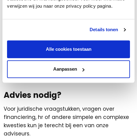
expliciet met de werknemer overeenkomt dat
verwijzen wij jou naar onze privacy policy pagina.
de waarde van de te veel opgenomen dagen
terugbetaald moet worden als het
vakantiesaldo bij het beëindigen van het
Details tonen
dienstverband nog steeds ontoereikend is.
Alle cookies toestaan
In onze modelarbeidsovereenkomsten hebben
wij deze bepaling standaard opgenomen, deze
contracten vind je
hier.
Aanpassen
Advies nodig?
Voor juridische vraagstukken, vragen over
financiering, hr of andere simpele en complexe
kwesties kun je terecht bij een van onze
adviseurs.