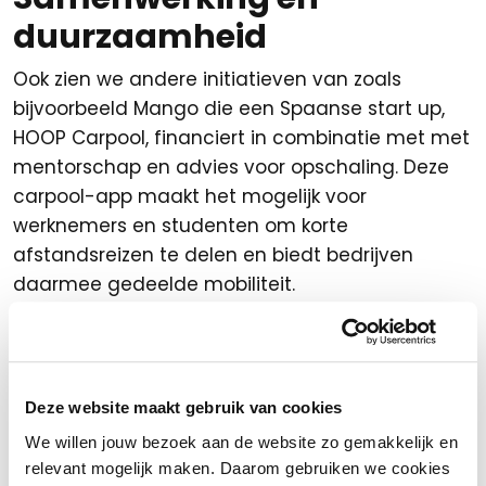
duurzaamheid
Ook zien we andere initiatieven van zoals
bijvoorbeeld Mango die een Spaanse start up,
HOOP Carpool, financiert in combinatie met met
mentorschap en advies voor opschaling. Deze
carpool-app maakt het mogelijk voor
werknemers en studenten om korte
afstandsreizen te delen en biedt bedrijven
daarmee gedeelde mobiliteit.
Met deze ontwikkelingen in gedachten blijft het
een interessante tijd voor de mode- en
schoenen branche. Als er specifieke
Deze website maakt gebruik van cookies
ontwikkelingen zijn waar je meer over wil weten
We willen jouw bezoek aan de website zo gemakkelijk en
of als je advies nodig hebt, staan we natuurlijk
relevant mogelijk maken. Daarom gebruiken we cookies
voor je klaar!