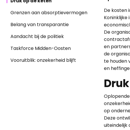
Druk op de keten
De kosten i
Grenzen aan absorptievermogen
Koninklijke 
Belang van transparantie
economisch
De organis
Aandacht bij de politiek
contractafs
en partner
Taskforce Midden-Oosten
de organis
Vooruitblik: onzekerheid blijft
te houden v
en heffinge
Druk
Oplopende o
onzekerhei
op ondernem
Deze ontwik
uiteindelij