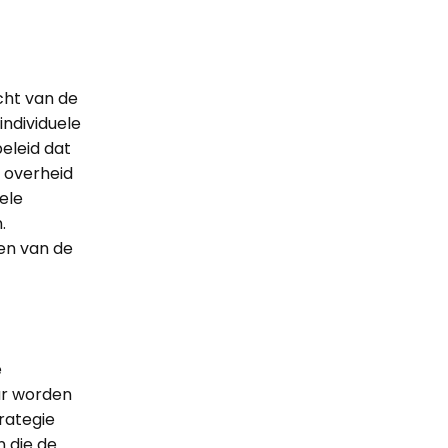
cht van de
individuele
eleid dat
 overheid
ele
.
en van de
e
ar worden
rategie
n die de