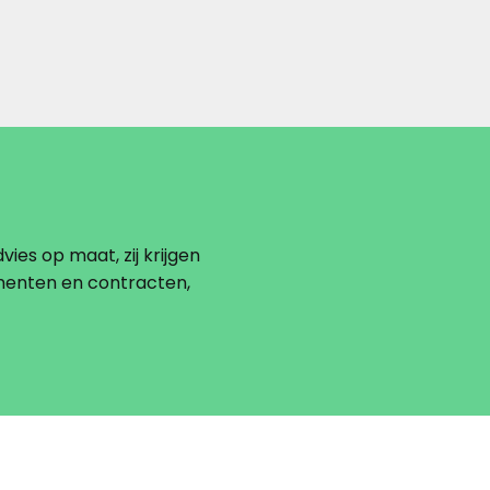
vies op maat, zij krijgen
menten en contracten,