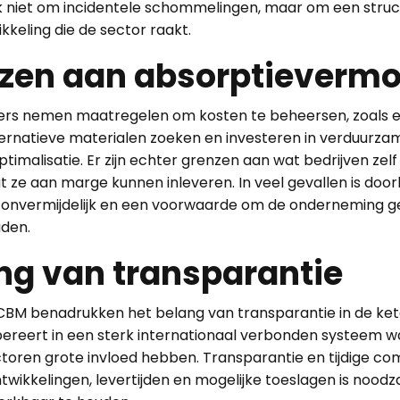
jk niet om incidentele schommelingen, maar om een struc
keling die de sector raakt.
zen aan absorptieverm
s nemen maatregelen om kosten te beheersen, zoals ef
ternatieve materialen zoeken en investeren in verduurza
optimalisatie. Er zijn echter grenzen aan wat bedrijven zel
 ze aan marge kunnen inleveren. In veel gevallen is doo
 onvermijdelijk en een voorwaarde om de onderneming g
den.
ng van transparantie
 CBM benadrukken het belang van transparantie in de ket
ereert in een sterk internationaal verbonden systeem w
ctoren grote invloed hebben. Transparantie en tijdige c
ntwikkelingen, levertijden en mogelijke toeslagen is noodz