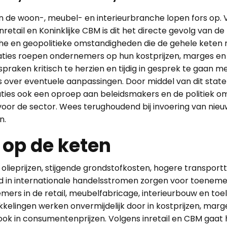
n de woon-, meubel- en interieurbranche lopen fors op. 
inretail en Koninklijke CBM is dit het directe gevolg van d
e en geopolitieke omstandigheden die de gehele keten 
aties roepen ondernemers op hun kostprijzen, marges en
praken kritisch te herzien en tijdig in gesprek te gaan m
s over eventuele aanpassingen. Door middel van dit sta
aties ook een oproep aan beleidsmakers en de politiek 
oor de sector. Wees terughoudend bij invoering van nieu
n.
 op de keten
lieprijzen, stijgende grondstofkosten, hogere transport
d in internationale handelsstromen zorgen voor toenem
ers in de retail, meubelfabricage, interieurbouw en toel
kelingen werken onvermijdelijk door in kostprijzen, marg
k ook in consumentenprijzen. Volgens inretail en CBM gaat 