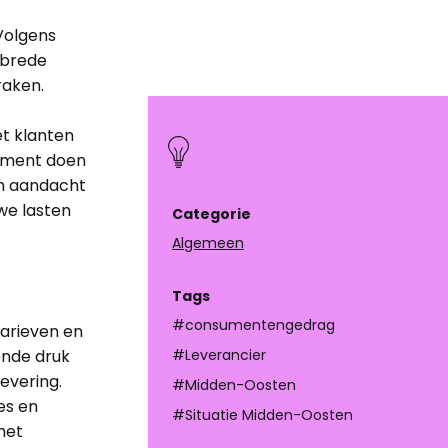
Volgens
e brede
raken.
et klanten
tement doen
om aandacht
we lasten
Categorie
Algemeen
Tags
#consumentengedrag
tarieven en
ende druk
#Leverancier
evering.
#Midden-Oosten
es en
#Situatie Midden-Oosten
het