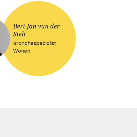
Bert-Jan van der
Stelt
Branchespecialist
Wonen