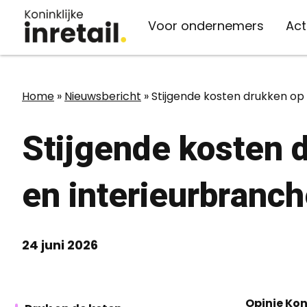
Voor ondernemers
Act
Organisatie
Kennis
Actueel
Vaste lasten
Home
»
Nieuwsbericht
»
Stijgende kosten drukken op
Over inretail
inretail verzekert
Kennisbank
Nieuws
Stijgende kosten 
Belangenbehartiging
Energie
Advies
Evenementen
Medewerkers
Telecom
Persberichten
en interieurbranc
Belangenbehartiging
Bestuur & ledenraad
Afvalverwerking
Inspiratie
Werken bij inretail
Midden-Oosten
24 juni 2026
Opinie Kon