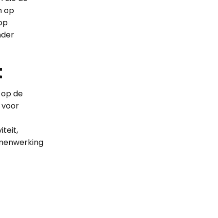
n op
op
nder
t
k op de
g voor
teit,
amenwerking