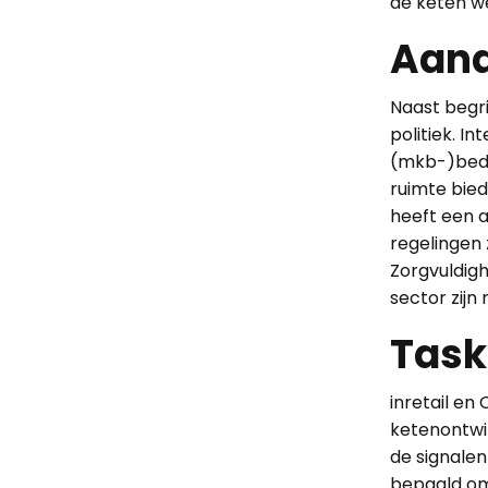
de keten w
Aand
Naast begr
politiek. I
(mkb-)bedr
ruimte bie
heeft een a
regelingen 
Zorgvuldig
sector zijn 
Task
inretail e
ketenontwi
de signale
bepaald om 