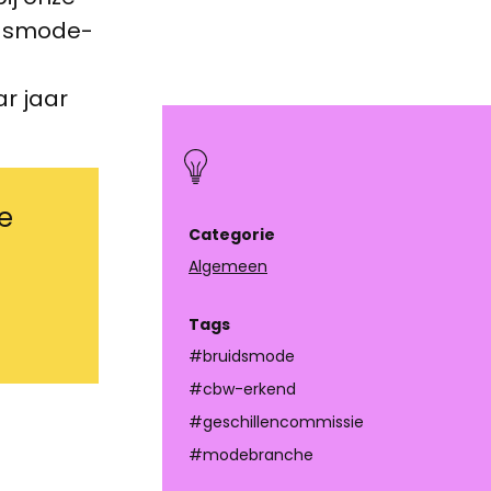
idsmode-
r jaar
e
Categorie
Algemeen
Tags
#bruidsmode
#cbw-erkend
#geschillencommissie
#modebranche