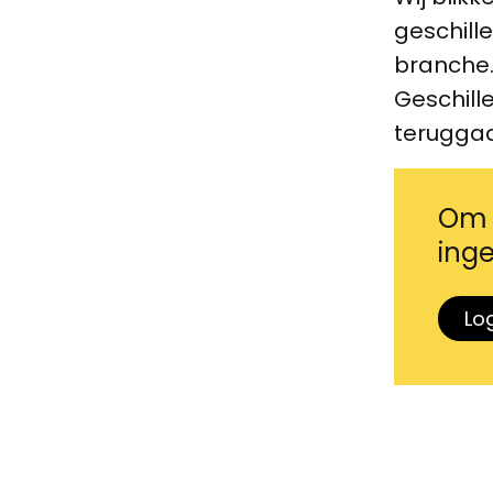
geschill
branche.
Geschill
teruggaan
Om d
inge
Log