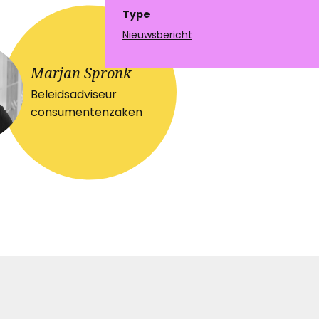
Type
Nieuwsbericht
Marjan Spronk
Beleidsadviseur
consumentenzaken