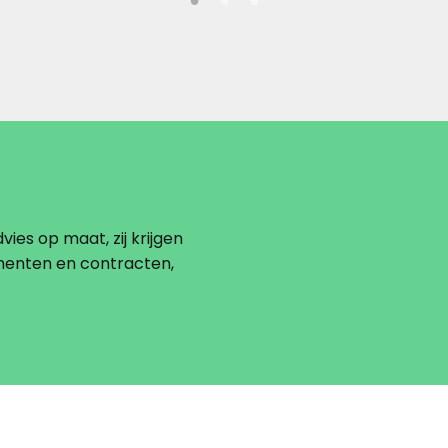
vies op maat, zij krijgen
menten en contracten,