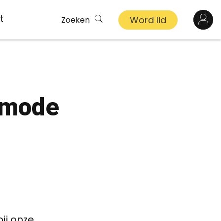
t
Word lid
Zoeken
Log in
n
smode
inkel
s
ekert
demy
bij onze