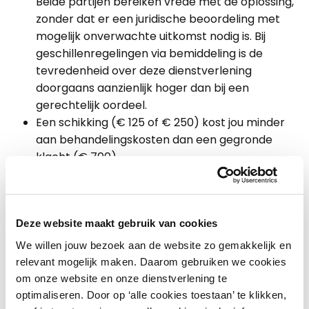
Beide partijen bereiken vrede met de oplossing,
zonder dat er een juridische beoordeling met
mogelijk onverwachte uitkomst nodig is. Bij
geschillenregelingen via bemiddeling is de
tevredenheid over deze dienstverlening
doorgaans aanzienlijk hoger dan bij een
gerechtelijk oordeel.
Een schikking (€ 125 of € 250) kost jou minder
aan behandelingskosten dan een gegronde
klacht (€ 700).
De kans op slechte reviews op internet zijn een
stuk kleiner bij een schikking.
Ons advies
Deze website maakt gebruik van cookies
We willen jouw bezoek aan de website zo gemakkelijk en
Voor een betere klantrelatie, online reputatie,
relevant mogelijk maken. Daarom gebruiken we cookies
vermindering van stress en financiële belangen
om onze website en onze dienstverlening te
is het verstandig om geschillen via bemiddeling
optimaliseren. Door op ‘alle cookies toestaan’ te klikken,
op te lossen. Laat je niet meeslepen door