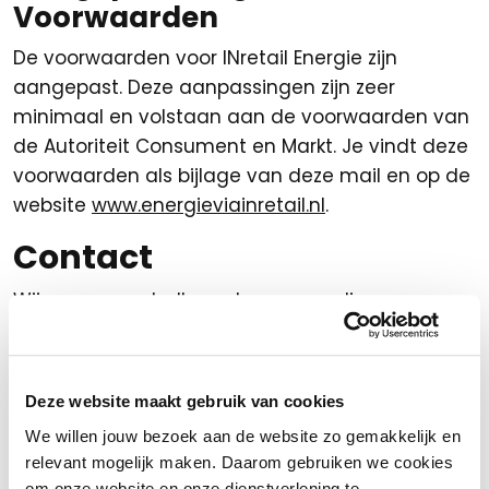
Voorwaarden
De voorwaarden voor INretail Energie zijn
aangepast. Deze aanpassingen zijn zeer
minimaal en volstaan aan de voorwaarden van
de Autoriteit Consument en Markt. Je vindt deze
voorwaarden als bijlage van deze mail en op de
website
www.energieviainretail.nl
.
Contact
Wij nemen met alle ondernemers die nog geen
machtiging hebben afgegeven telefonisch
contact op om bovenstaande nog eens door te
spreken en het jou zo makkelijk mogelijk te
Deze website maakt gebruik van cookies
maken. Alle vragen die je hebt kan je op dat
We willen jouw bezoek aan de website zo gemakkelijk en
moment stellen.
relevant mogelijk maken. Daarom gebruiken we cookies
om onze website en onze dienstverlening te