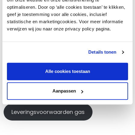
Wil je direct antwoord op een vraag? Mail ons op
optimaliseren. Door op ‘alle cookies toestaan’ te klikken,
energie@inretailenergie.nl. Wij beantwoorden
geef je toestemming voor alle cookies, inclusief
deze vragen bij eerste gelegenheid. Wie neemt
statistische en marketingcookies. Voor meer informatie
er contact met je op?
verwijzen wij jou naar onze privacy policy pagina.
Bas Kunsemuller | 06 408 089 95
Nash Bierman | 06 116 184 80
Details tonen
Sill Geertsema | 06 860 713 33
Laurence Kiés | 085 0161811
Alle cookies toestaan
Algemene voorwaarden
Aanpassen
Leveringsvoorwaarden stroom
Leveringsvoorwaarden gas