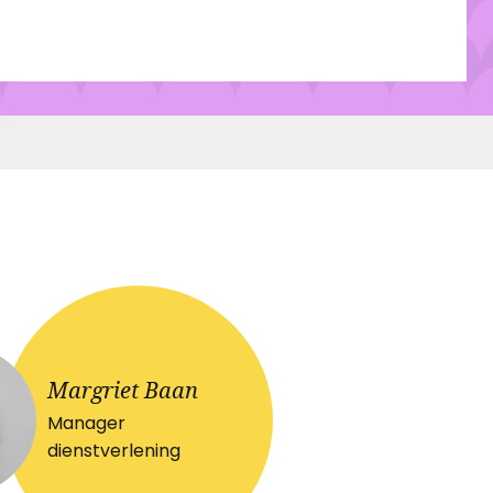
Margriet Baan
Manager
dienstverlening