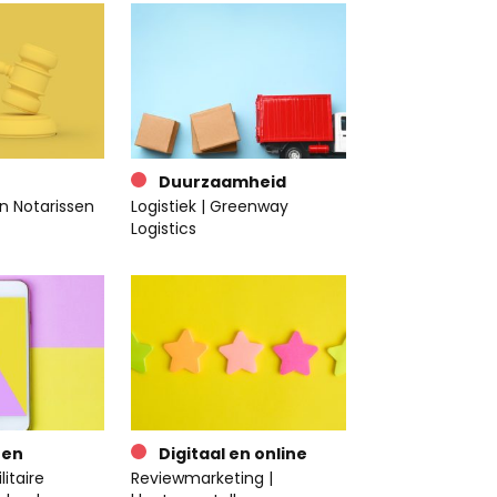
Duurzaamheid
n Notarissen
Logistiek | Greenway
Logistics
ten
Digitaal en online
itaire
Reviewmarketing |