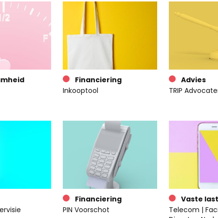
amheid
Financiering
Advies
Inkooptool
TRIP Advocate
Financiering
Vaste las
ervisie
PIN Voorschot
Telecom | Facil