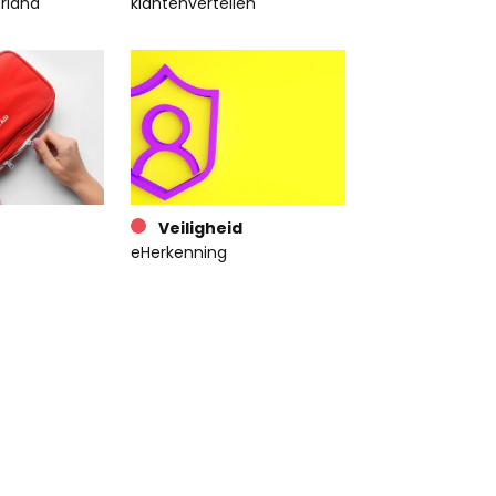
rland
klantenvertellen
Veiligheid
eHerkenning