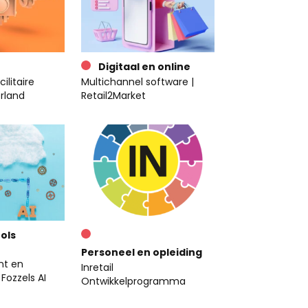
Digitaal en online
cilitaire
Multichannel software |
rland
Retail2Market
ols
Personeel en opleiding
nt en
Inretail
Fozzels AI
Ontwikkelprogramma