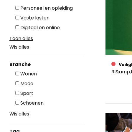
Personeel en opleiding
Vaste lasten
Digitaal en online
Toon alles
Wis alles
Branche
Veili
RI&amp;E
Wonen
Mode
Sport
Schoenen
Wis alles
Tag