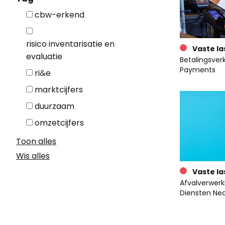
cbw-erkend
risico inventarisatie en
Vaste la
evaluatie
Betalingsverk
Payments
ri&e
marktcijfers
duurzaam
omzetcijfers
Toon alles
Wis alles
Vaste la
Afvalverwerki
Diensten Ne