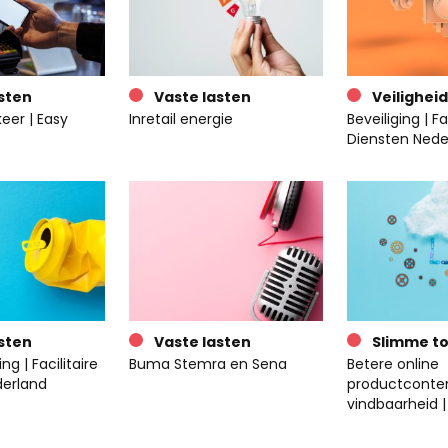
sten
Vaste lasten
Veiligheid
eer | Easy
Inretail energie
Beveiliging | Fa
Diensten Nede
sten
Vaste lasten
Slimme to
ng | Facilitaire
Buma Stemra en Sena
Betere online
derland
productconte
vindbaarheid | 