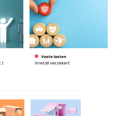
Vaste lasten
 |
Inretail verzekert