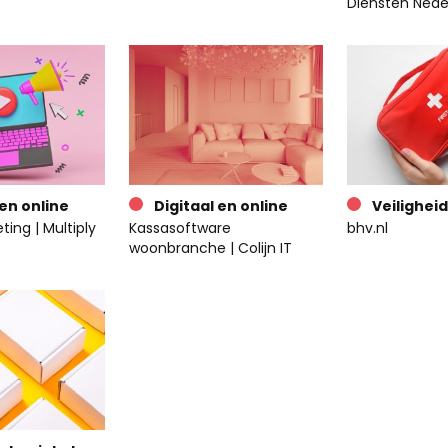
Diensten Nede
 en online
Digitaal en online
Veiligheid
ing | Multiply
Kassasoftware
bhv.nl
woonbranche | Colijn IT