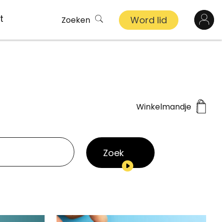
t
Word lid
Zoeken
Log in
n
inkel
Winkelmandje
s
Zoek
ekert
demy