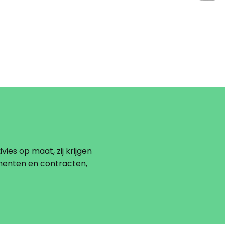
vies op maat, zij krijgen
menten en contracten,