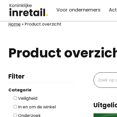
Voor ondernemers
Act
Home
»
Product overzicht
Organisatie
Kennis
Actueel
Vaste lasten
Over inretail
inretail verzekert
Kennisbank
Nieuws
Product overzic
Belangenbehartiging
Energie
Advies
Evenementen
Medewerkers
Telecom
Persberichten
Belangenbehartiging
Filter
Bestuur & ledenraad
Afvalverwerking
Inspiratie
Werken bij inretail
Midden-Oosten
Categorie
Veiligheid
Uitgeli
In en om de winkel
Onderzoek