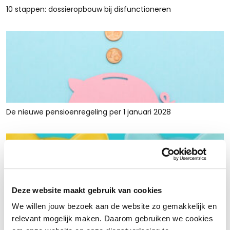
10 stappen: dossieropbouw bij disfunctioneren
De nieuwe pensioenregeling per 1 januari 2028
Deze website maakt gebruik van cookies
We willen jouw bezoek aan de website zo gemakkelijk en
Rust en ruimte met werkkapitaalfinanciering: voor retailers
relevant mogelijk maken. Daarom gebruiken we cookies
die tijdelijk krap zitten