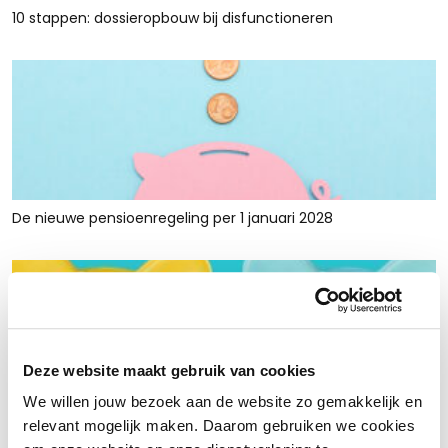
10 stappen: dossieropbouw bij disfunctioneren
De nieuwe pensioenregeling per 1 januari 2028
Deze website maakt gebruik van cookies
We willen jouw bezoek aan de website zo gemakkelijk en
Rust en ruimte met werkkapitaalfinanciering: voor retailers
relevant mogelijk maken. Daarom gebruiken we cookies
die tijdelijk krap zitten