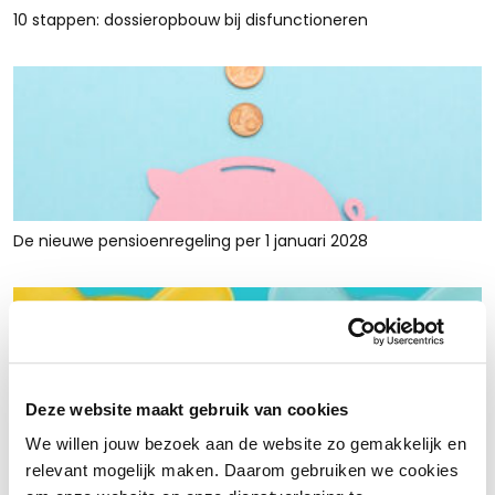
10 stappen: dossieropbouw bij disfunctioneren
De nieuwe pensioenregeling per 1 januari 2028
Deze website maakt gebruik van cookies
We willen jouw bezoek aan de website zo gemakkelijk en
Rust en ruimte met werkkapitaalfinanciering: voor retailers
relevant mogelijk maken. Daarom gebruiken we cookies
die tijdelijk krap zitten