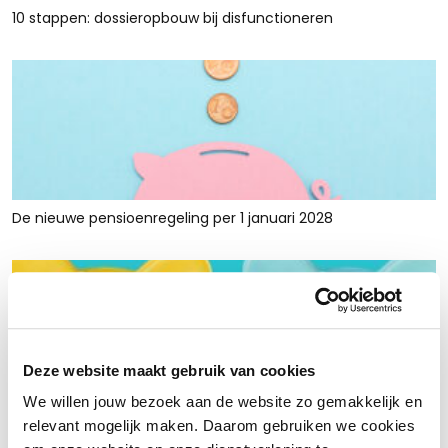
10 stappen: dossieropbouw bij disfunctioneren
De nieuwe pensioenregeling per 1 januari 2028
Deze website maakt gebruik van cookies
We willen jouw bezoek aan de website zo gemakkelijk en
Rust en ruimte met werkkapitaalfinanciering: voor retailers
relevant mogelijk maken. Daarom gebruiken we cookies
die tijdelijk krap zitten