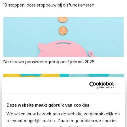
10 stappen: dossieropbouw bij disfunctioneren
De nieuwe pensioenregeling per 1 januari 2028
Deze website maakt gebruik van cookies
We willen jouw bezoek aan de website zo gemakkelijk en
Rust en ruimte met werkkapitaalfinanciering: voor retailers
relevant mogelijk maken. Daarom gebruiken we cookies
die tijdelijk krap zitten