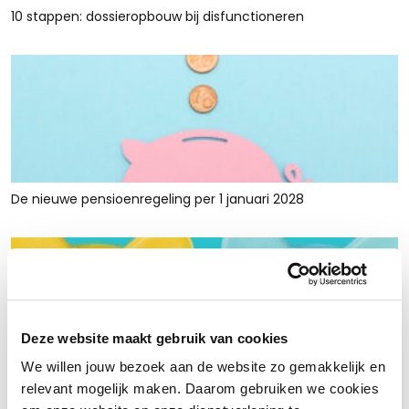
10 stappen: dossieropbouw bij disfunctioneren
De nieuwe pensioenregeling per 1 januari 2028
Deze website maakt gebruik van cookies
We willen jouw bezoek aan de website zo gemakkelijk en
Rust en ruimte met werkkapitaalfinanciering: voor retailers
relevant mogelijk maken. Daarom gebruiken we cookies
die tijdelijk krap zitten