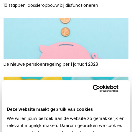
10 stappen: dossieropbouw bij disfunctioneren
De nieuwe pensioenregeling per 1 januari 2028
Deze website maakt gebruik van cookies
We willen jouw bezoek aan de website zo gemakkelijk en
Rust en ruimte met werkkapitaalfinanciering: voor retailers
relevant mogelijk maken. Daarom gebruiken we cookies
die tijdelijk krap zitten