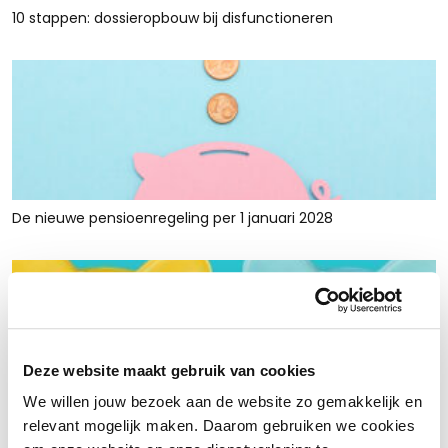
10 stappen: dossieropbouw bij disfunctioneren
De nieuwe pensioenregeling per 1 januari 2028
Deze website maakt gebruik van cookies
We willen jouw bezoek aan de website zo gemakkelijk en
Rust en ruimte met werkkapitaalfinanciering: voor retailers
relevant mogelijk maken. Daarom gebruiken we cookies
die tijdelijk krap zitten