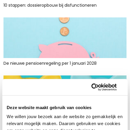
10 stappen: dossieropbouw bij disfunctioneren
De nieuwe pensioenregeling per 1 januari 2028
Deze website maakt gebruik van cookies
We willen jouw bezoek aan de website zo gemakkelijk en
Rust en ruimte met werkkapitaalfinanciering: voor retailers
relevant mogelijk maken. Daarom gebruiken we cookies
die tijdelijk krap zitten