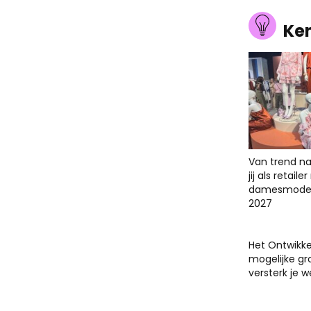
Ke
Van trend na
jij als retail
damesmodet
2027
Het Ontwikk
mogelijke gr
versterk je 