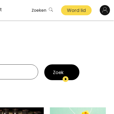
t
Word lid
Zoeken
Log in
n
inkel
s
Zoek
ekert
demy