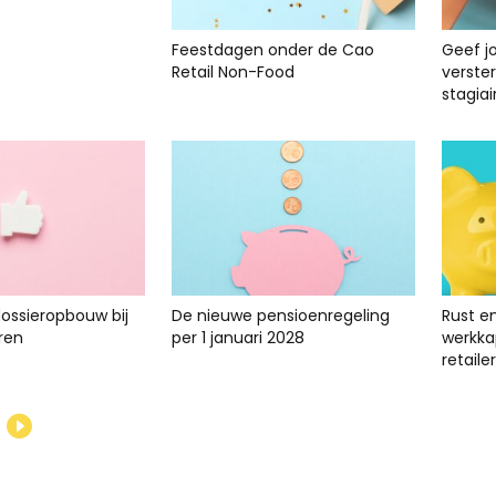
Feestdagen onder de Cao
Geef j
Retail Non-Food
verste
stagiai
dossieropbouw bij
De nieuwe pensioenregeling
Rust e
ren
per 1 januari 2028
werkkap
retailer