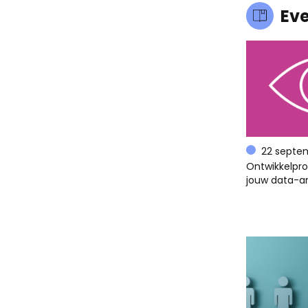
Ev
22 septe
Ontwikkelpr
jouw data-an