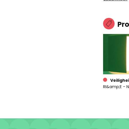
Pr
Veilighe
RI&amp;E - N