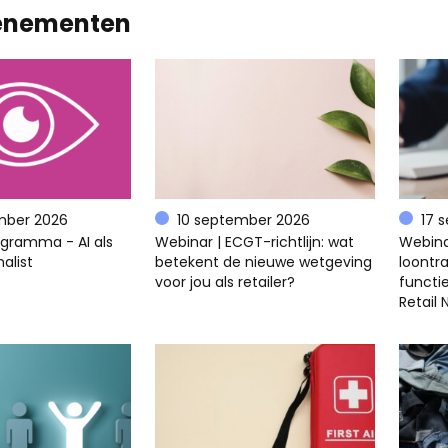
enementen
mber 2026
10 september 2026
17 
ogramma - AI als
Webinar | ECGT-richtlijn: wat
Webina
alist
betekent de nieuwe wetgeving
loontra
voor jou als retailer?
functi
Retail