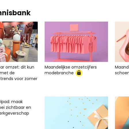
nnisbank
ar omzet: dit kun
Maandelijkse omzetcijfers
Maande
er met de
modebranche
schoe
rends voor zomer
elpad: maak
oei zichtbaar en
werkgeverschap