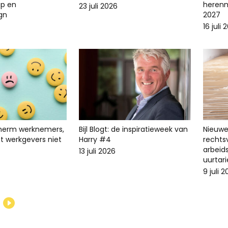
p en
herenm
23 juli 2026
ign
2027
16 juli 
cherm werknemers,
Bijl Blogt: de inspiratieweek van
Nieuwe 
t werkgevers niet
Harry #4
recht
arbeid
13 juli 2026
uurtari
9 juli 