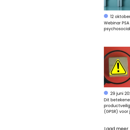
12 oktobe
Webinar PSA 
psychosocial
29 juni 2
Dit beteken
productveili
(GPSR) voor 
Laad meer