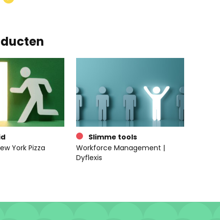
oducten
id
Slimme tools
ew York Pizza
Workforce Management |
Dyflexis