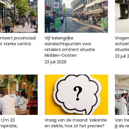
enteert provinciaal
Vijf belangrijke
Vragen 
r sterke centra
aandachtspunten voor
zichze
retailers omtrent situatie
situat
Midden-Oosten
23 juli
23 juli 2026
 t/m 23
Vraag van de maand: Vakantie
Van tr
spiratie,
en ziekte, hoe zit het precies?
jij als