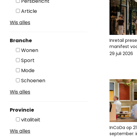
Persbericht
Article
Wis alles
Branche
Inretail pres
manifest voo
Wonen
29 juli 2026
Sport
Mode
Schoenen
Wis alles
Provincie
vitaliteit
InCoDa op 21
Wis alles
september: in