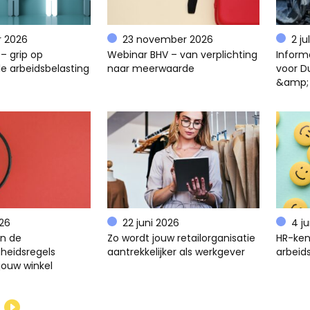
r 2026
23 november 2026
2 ju
– grip op
Webinar BHV – van verplichting
Inform
e arbeidsbelasting
naar meerwaarde
voor D
&amp;
026
22 juni 2026
4 j
en de
Zo wordt jouw retailorganisatie
HR-ken
gheidsregels
aantrekkelijker als werkgever
arbeids
jouw winkel