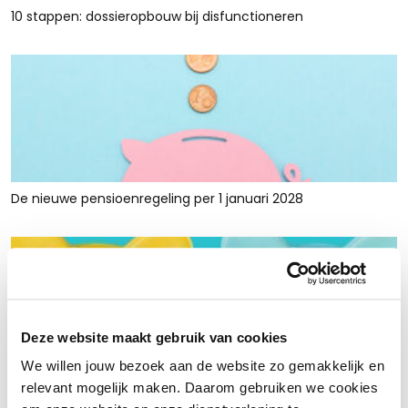
10 stappen: dossieropbouw bij disfunctioneren
De nieuwe pensioenregeling per 1 januari 2028
Deze website maakt gebruik van cookies
We willen jouw bezoek aan de website zo gemakkelijk en
Rust en ruimte met werkkapitaalfinanciering: voor retailers
relevant mogelijk maken. Daarom gebruiken we cookies
die tijdelijk krap zitten