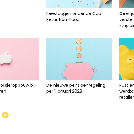
Feestdagen onder de Cao
Geef j
Retail Non-Food
verste
stagiai
dossieropbouw bij
De nieuwe pensioenregeling
Rust e
ren
per 1 januari 2028
werkkap
retailer