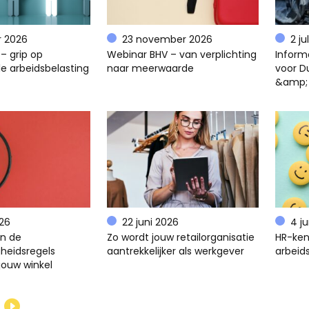
r 2026
23 november 2026
2 ju
– grip op
Webinar BHV – van verplichting
Inform
e arbeidsbelasting
naar meerwaarde
voor D
&amp;
026
22 juni 2026
4 j
en de
Zo wordt jouw retailorganisatie
HR-ken
gheidsregels
aantrekkelijker als werkgever
arbeids
jouw winkel