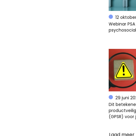
12 oktobe
Webinar PSA 
psychosocial
29 juni 2
Dit beteken
productveili
(GPSR) voor 
Laad meer