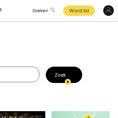
t
Word lid
Zoeken
Log in
n
inkel
s
Zoek
ekert
demy