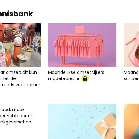
nnisbank
ar omzet: dit kun
Maandelijkse omzetcijfers
Maande
er met de
modebranche
schoe
rends voor zomer
elpad: maak
oei zichtbaar en
werkgeverschap