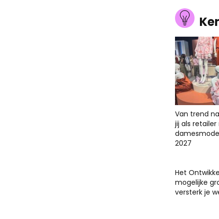
Ke
Van trend na
jij als retail
damesmodet
2027
Het Ontwikk
mogelijke gr
versterk je 