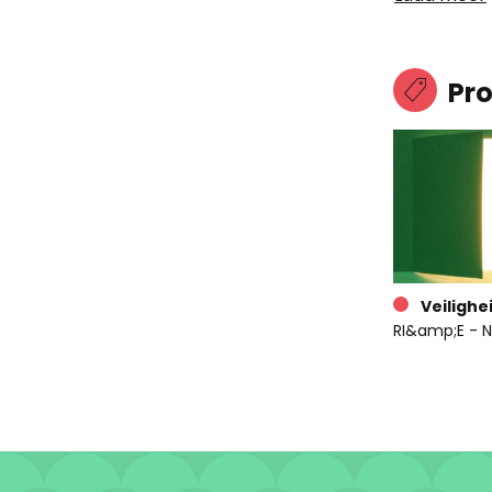
Pr
Veilighe
RI&amp;E - N