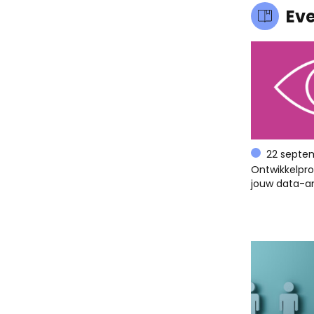
Ev
22 septe
Ontwikkelpr
jouw data-an