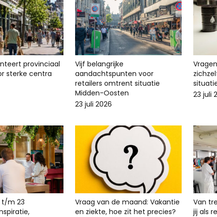
enteert provinciaal
Vijf belangrijke
Vragen 
r sterke centra
aandachtspunten voor
zichze
retailers omtrent situatie
situat
Midden-Oosten
23 juli
23 juli 2026
 t/m 23
Vraag van de maand: Vakantie
Van tr
spiratie,
en ziekte, hoe zit het precies?
jij als