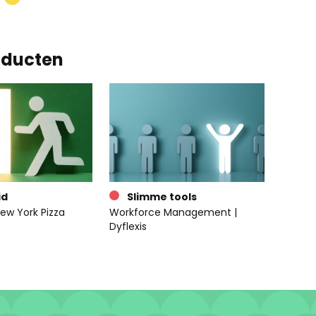
oducten
id
Slimme tools
ew York Pizza
Workforce Management |
Dyflexis