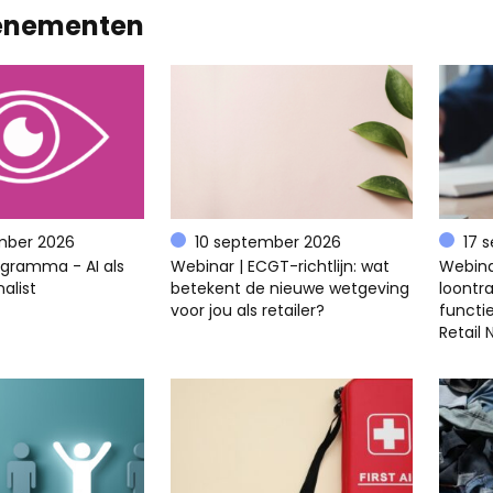
enementen
mber 2026
10 september 2026
17 
ogramma - AI als
Webinar | ECGT-richtlijn: wat
Webina
alist
betekent de nieuwe wetgeving
loontra
voor jou als retailer?
functi
Retail