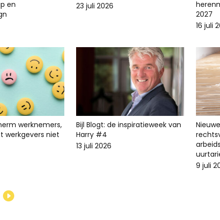
p en
herenm
23 juli 2026
ign
2027
16 juli 
cherm werknemers,
Bijl Blogt: de inspiratieweek van
Nieuwe 
t werkgevers niet
Harry #4
recht
arbeid
13 juli 2026
uurtari
9 juli 