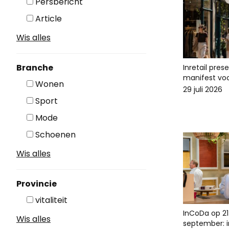
Persbericht
Article
Wis alles
Branche
Inretail pres
manifest voo
Wonen
29 juli 2026
Sport
Mode
Schoenen
Wis alles
Provincie
vitaliteit
InCoDa op 21
Wis alles
september: in