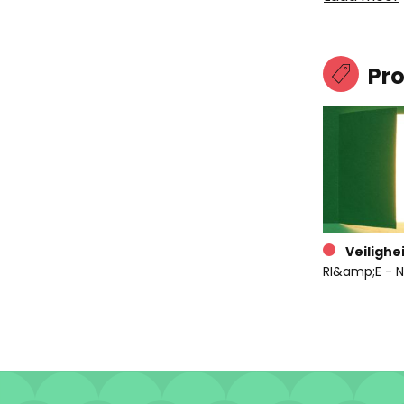
Pr
Veilighe
RI&amp;E - N