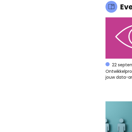
Ev
22 septe
Ontwikkelpr
jouw data-an