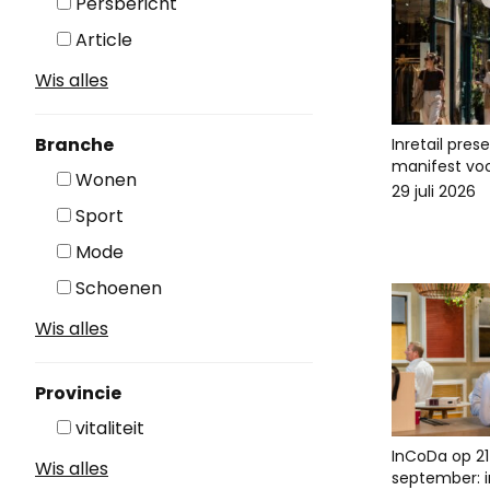
Persbericht
Article
Wis alles
Branche
Inretail pres
manifest voo
Wonen
29 juli 2026
Sport
Mode
Schoenen
Wis alles
Provincie
vitaliteit
InCoDa op 21
Wis alles
september: in