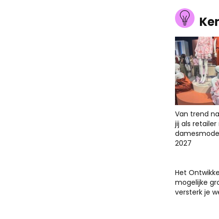
Ke
Van trend na
jij als retail
damesmodet
2027
Het Ontwikk
mogelijke gr
versterk je 