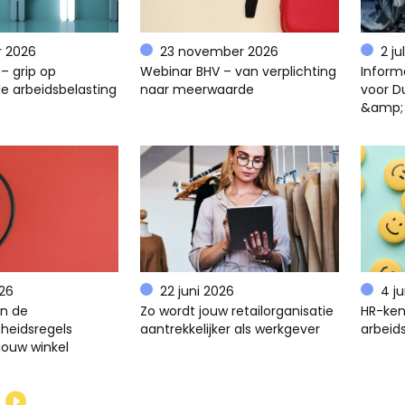
r 2026
23 november 2026
2 ju
– grip op
Webinar BHV – van verplichting
Inform
e arbeidsbelasting
naar meerwaarde
voor D
&amp;
026
22 juni 2026
4 j
en de
Zo wordt jouw retailorganisatie
HR-ken
gheidsregels
aantrekkelijker als werkgever
arbeids
jouw winkel