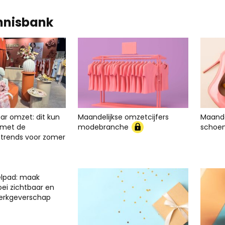
nnisbank
ar omzet: dit kun
Maandelijkse omzetcijfers
Maande
er met de
modebranche
schoe
rends voor zomer
elpad: maak
oei zichtbaar en
werkgeverschap