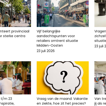
enteert provinciaal
Vijf belangrijke
Vragen 
r sterke centra
aandachtspunten voor
zichze
retailers omtrent situatie
situat
Midden-Oosten
23 juli
23 juli 2026
 t/m 23
Vraag van de maand: Vakantie
Van tr
spiratie,
en ziekte, hoe zit het precies?
jij als