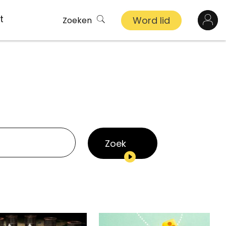
t
Word lid
Zoeken
Log in
n
inkel
s
Zoek
ekert
demy