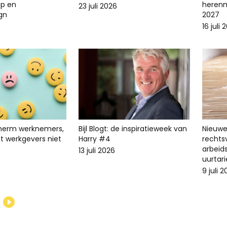
p en
herenm
23 juli 2026
ign
2027
16 juli 
cherm werknemers,
Bijl Blogt: de inspiratieweek van
Nieuwe 
t werkgevers niet
Harry #4
recht
arbeid
13 juli 2026
uurtari
9 juli 