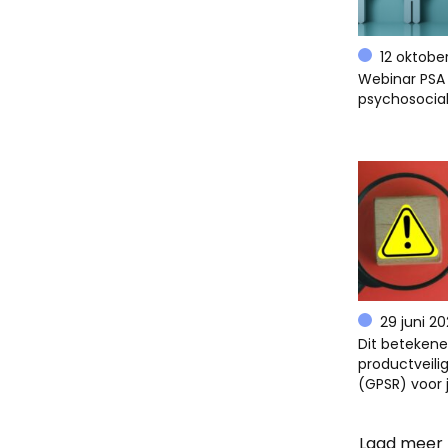
12 oktobe
Webinar PSA 
psychosocial
29 juni 2
Dit beteken
productveili
(GPSR) voor 
Laad meer