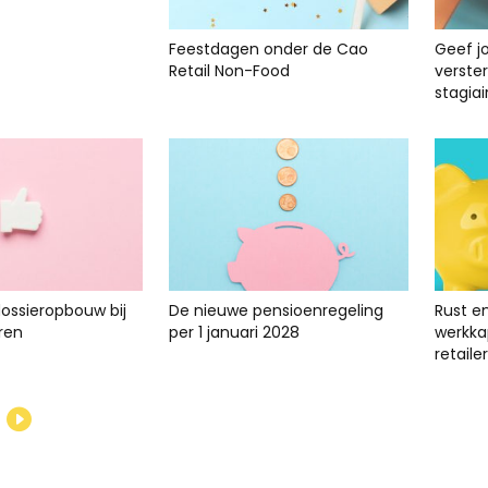
Feestdagen onder de Cao
Geef j
Retail Non-Food
verste
stagiai
dossieropbouw bij
De nieuwe pensioenregeling
Rust e
ren
per 1 januari 2028
werkkap
retailer