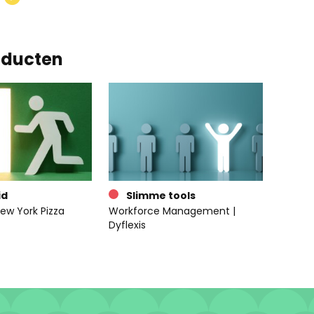
oducten
id
Slimme tools
ew York Pizza
Workforce Management |
Dyflexis