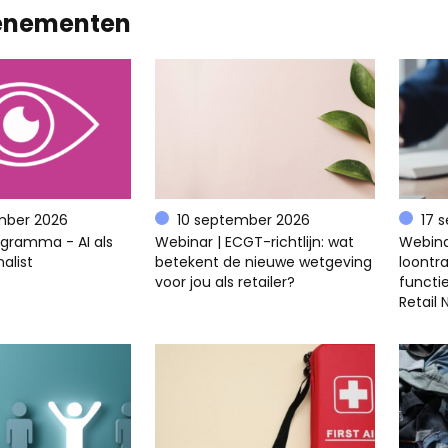
enementen
mber 2026
10 september 2026
17 
ogramma - AI als
Webinar | ECGT-richtlijn: wat
Webina
alist
betekent de nieuwe wetgeving
loontra
voor jou als retailer?
functi
Retail