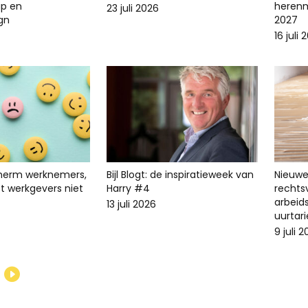
p en
herenm
23 juli 2026
ign
2027
16 juli 
cherm werknemers,
Bijl Blogt: de inspiratieweek van
Nieuwe 
t werkgevers niet
Harry #4
recht
arbeid
13 juli 2026
uurtari
9 juli 