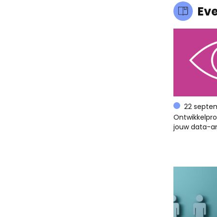
Ev
22 septe
Ontwikkelpr
jouw data-an