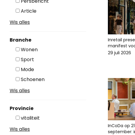
Persbericht
Article
Wis alles
Branche
Inretail pres
manifest voo
Wonen
29 juli 2026
Sport
Mode
Schoenen
Wis alles
Provincie
vitaliteit
InCoDa op 21
Wis alles
september: in