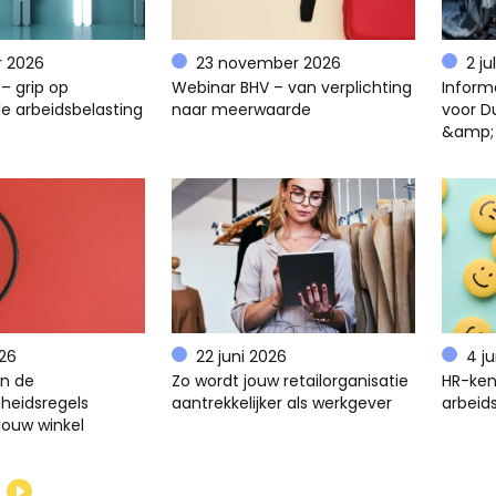
r 2026
23 november 2026
2 ju
– grip op
Webinar BHV – van verplichting
Inform
e arbeidsbelasting
naar meerwaarde
voor D
&amp;
026
22 juni 2026
4 j
en de
Zo wordt jouw retailorganisatie
HR-ken
gheidsregels
aantrekkelijker als werkgever
arbeids
jouw winkel