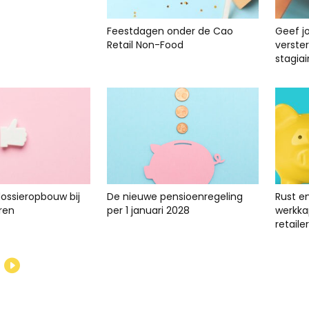
Feestdagen onder de Cao
Geef j
Retail Non-Food
verste
stagiai
dossieropbouw bij
De nieuwe pensioenregeling
Rust e
ren
per 1 januari 2028
werkkap
retailer