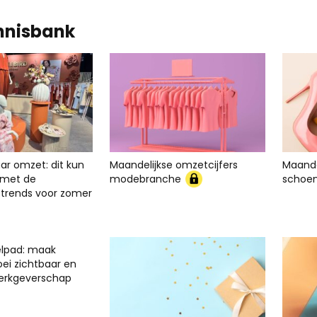
nnisbank
ar omzet: dit kun
Maandelijkse omzetcijfers
Maande
er met de
modebranche
schoe
rends voor zomer
elpad: maak
oei zichtbaar en
werkgeverschap