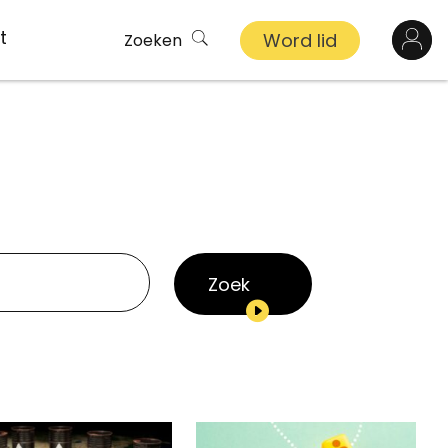
t
Word lid
Zoeken
Log in
n
inkel
s
Zoek
ekert
demy