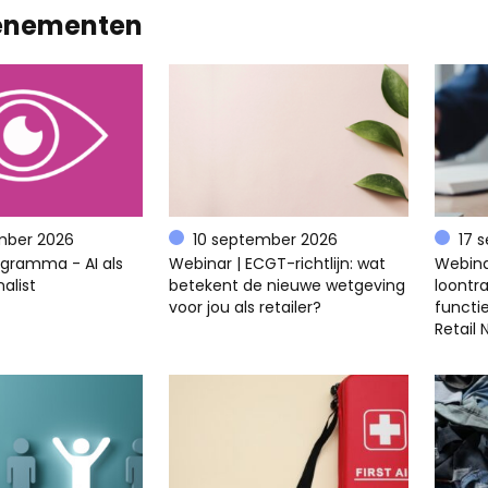
enementen
mber 2026
10 september 2026
17 
ogramma - AI als
Webinar | ECGT-richtlijn: wat
Webina
alist
betekent de nieuwe wetgeving
loontra
voor jou als retailer?
functi
Retail