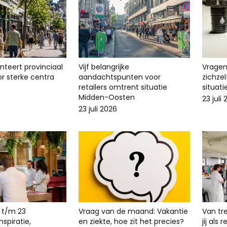
enteert provinciaal
Vijf belangrijke
Vragen 
r sterke centra
aandachtspunten voor
zichze
retailers omtrent situatie
situat
Midden-Oosten
23 juli
23 juli 2026
 t/m 23
Vraag van de maand: Vakantie
Van tr
spiratie,
en ziekte, hoe zit het precies?
jij als