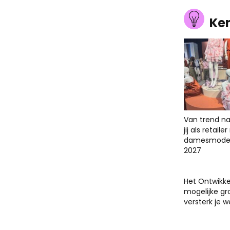
Ke
Van trend na
jij als retail
damesmodet
2027
Het Ontwikk
mogelijke gr
versterk je 