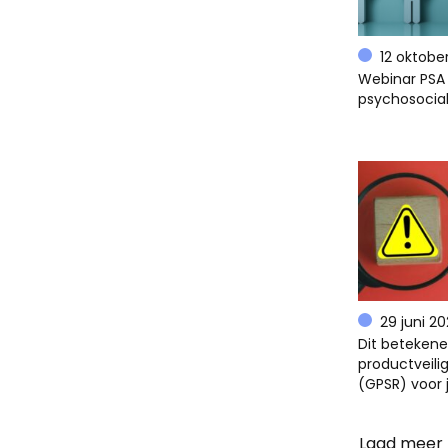
12 oktobe
Webinar PSA 
psychosocial
29 juni 2
Dit beteken
productveili
(GPSR) voor 
Laad meer