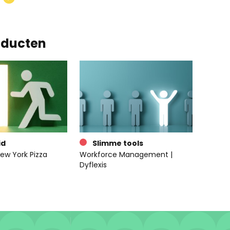
oducten
id
Slimme tools
ew York Pizza
Workforce Management |
Dyflexis