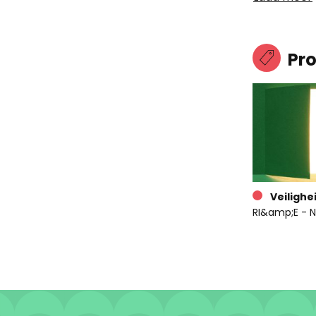
Pr
Veilighe
RI&amp;E - N