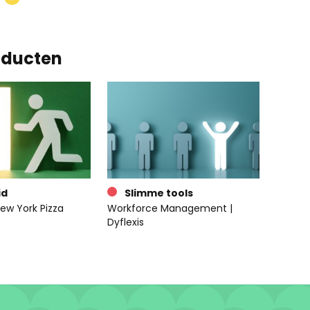
oducten
id
Slimme tools
ew York Pizza
Workforce Management |
Dyflexis