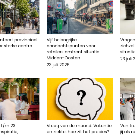
enteert provinciaal
Vijf belangrijke
Vragen 
r sterke centra
aandachtspunten voor
zichze
retailers omtrent situatie
situat
Midden-Oosten
23 juli
23 juli 2026
 t/m 23
Vraag van de maand: Vakantie
Van tr
spiratie,
en ziekte, hoe zit het precies?
jij als