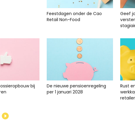
Feestdagen onder de Cao
Geef j
Retail Non-Food
verste
stagiai
dossieropbouw bij
De nieuwe pensioenregeling
Rust e
ren
per 1 januari 2028
werkkap
retailer