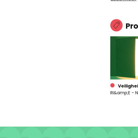
Pr
Veilighe
RI&amp;E - N