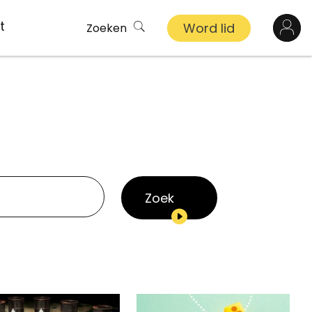
t
Word lid
Zoeken
Log in
n
inkel
s
Zoek
ekert
demy