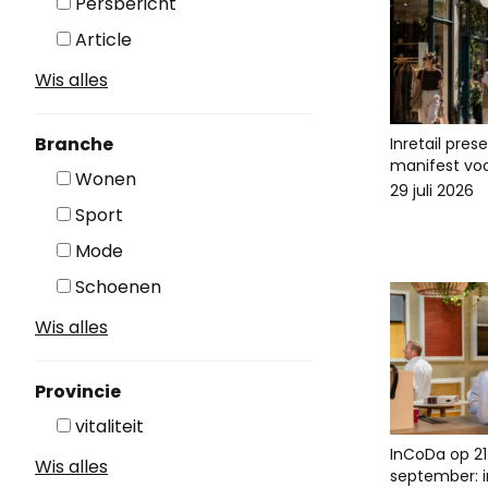
Persbericht
Article
Wis alles
Branche
Inretail pres
manifest voo
Wonen
29 juli 2026
Sport
Mode
Schoenen
Wis alles
Provincie
vitaliteit
InCoDa op 21
Wis alles
september: in