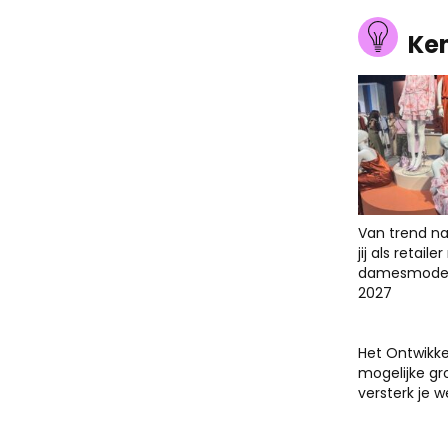
Ke
Van trend na
jij als retail
damesmodet
2027
Het Ontwikk
mogelijke gr
versterk je 