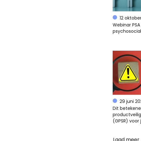
12 oktobe
Webinar PSA 
psychosocial
29 juni 2
Dit beteken
productveili
(GPSR) voor 
Laad meer