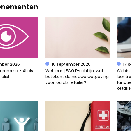
enementen
mber 2026
10 september 2026
17 
ogramma - AI als
Webinar | ECGT-richtlijn: wat
Webina
alist
betekent de nieuwe wetgeving
loontra
voor jou als retailer?
functi
Retail