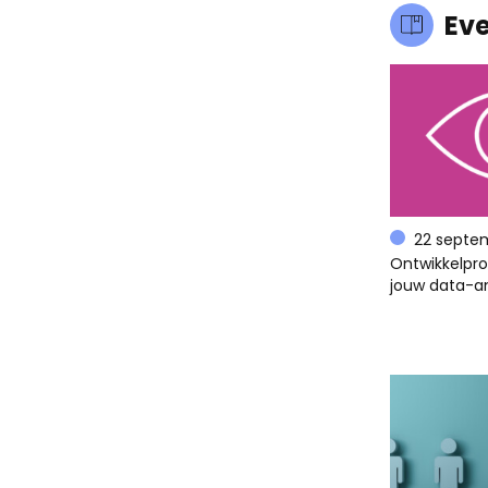
Ev
22 septe
Ontwikkelpr
jouw data-an