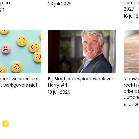
p en
herenm
23 juli 2026
ign
2027
16 juli 
cherm werknemers,
Bijl Blogt: de inspiratieweek van
Nieuwe 
t werkgevers niet
Harry #4
recht
arbeid
13 juli 2026
uurtari
9 juli 