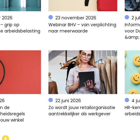
r 2026
23 november 2026
2 ju
– grip op
Webinar BHV – van verplichting
Inform
e arbeidsbelasting
naar meerwaarde
voor D
&amp;
026
22 juni 2026
4 j
en de
Zo wordt jouw retailorganisatie
HR-ken
gheidsregels
aantrekkelijker als werkgever
arbeids
jouw winkel