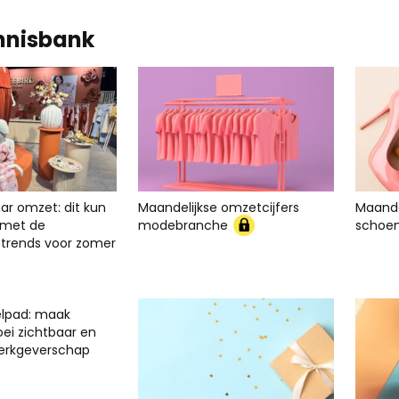
nnisbank
ar omzet: dit kun
Maandelijkse omzetcijfers
Maande
er met de
modebranche
schoe
rends voor zomer
elpad: maak
oei zichtbaar en
werkgeverschap