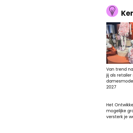
Ke
Van trend na
jij als retail
damesmodet
2027
Het Ontwikk
mogelijke gr
versterk je 