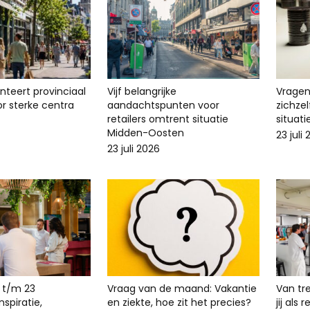
enteert provinciaal
Vijf belangrijke
Vragen 
r sterke centra
aandachtspunten voor
zichze
retailers omtrent situatie
situat
Midden-Oosten
23 juli
23 juli 2026
 t/m 23
Vraag van de maand: Vakantie
Van tr
spiratie,
en ziekte, hoe zit het precies?
jij als