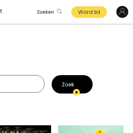
t
Word lid
Zoeken
Log in
n
inkel
s
Zoek
ekert
demy