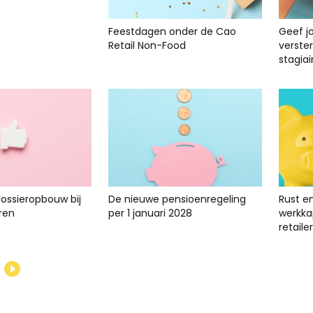
Feestdagen onder de Cao
Geef j
Retail Non-Food
verste
stagiai
dossieropbouw bij
De nieuwe pensioenregeling
Rust e
ren
per 1 januari 2028
werkkap
retailer