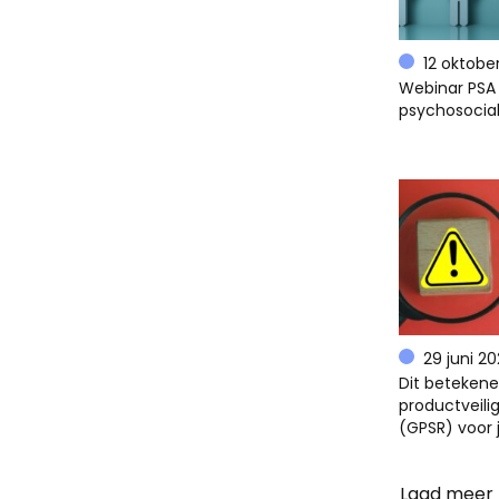
12 oktobe
Webinar PSA 
psychosocial
29 juni 2
Dit beteken
productveili
(GPSR) voor 
Laad meer