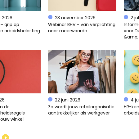
r 2026
23 november 2026
2 ju
– grip op
Webinar BHV – van verplichting
Inform
e arbeidsbelasting
naar meerwaarde
voor D
&amp;
026
22 juni 2026
4 j
en de
Zo wordt jouw retailorganisatie
HR-ken
gheidsregels
aantrekkelijker als werkgever
arbeids
jouw winkel