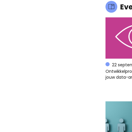
Ev
22 septe
Ontwikkelpr
jouw data-an