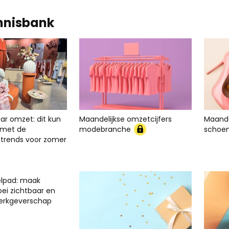
nnisbank
ar omzet: dit kun
Maandelijkse omzetcijfers
Maande
er met de
modebranche
schoe
rends voor zomer
elpad: maak
oei zichtbaar en
werkgeverschap