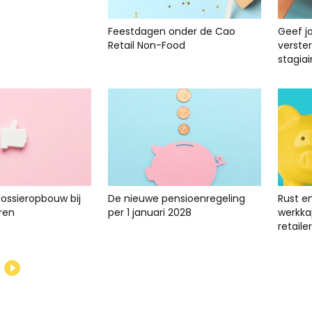
Feestdagen onder de Cao
Geef j
Retail Non-Food
verste
stagiai
dossieropbouw bij
De nieuwe pensioenregeling
Rust e
ren
per 1 januari 2028
werkkap
retailer