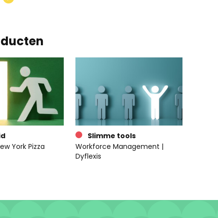
oducten
id
Slimme tools
ew York Pizza
Workforce Management |
Dyflexis