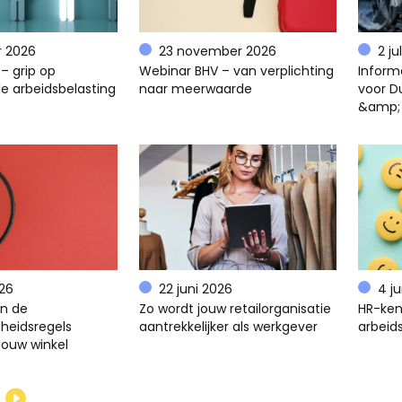
r 2026
23 november 2026
2 ju
– grip op
Webinar BHV – van verplichting
Inform
e arbeidsbelasting
naar meerwaarde
voor D
&amp;
026
22 juni 2026
4 j
en de
Zo wordt jouw retailorganisatie
HR-ken
gheidsregels
aantrekkelijker als werkgever
arbeids
jouw winkel