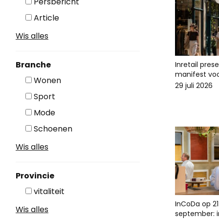
Persbericht
Article
Wis alles
Branche
Inretail pres
manifest voo
Wonen
29 juli 2026
Sport
Mode
Schoenen
Wis alles
Provincie
vitaliteit
InCoDa op 21
Wis alles
september: in