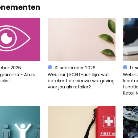
enementen
mber 2026
10 september 2026
17 
ogramma - AI als
Webinar | ECGT-richtlijn: wat
Webina
alist
betekent de nieuwe wetgeving
loontra
voor jou als retailer?
functi
Retail