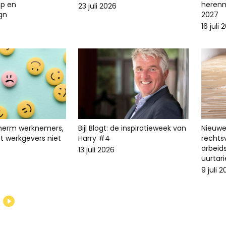
p en
herenm
23 juli 2026
ign
2027
16 juli 
cherm werknemers,
Bijl Blogt: de inspiratieweek van
Nieuwe 
t werkgevers niet
Harry #4
recht
arbeid
13 juli 2026
uurtari
9 juli 