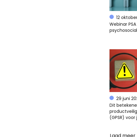
12 oktobe
Webinar PSA 
psychosocial
29 juni 2
Dit beteken
productveili
(GPSR) voor 
Laad meer