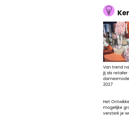
Ke
Van trend na
jij als retail
damesmodet
2027
Het Ontwikk
mogelijke gr
versterk je 