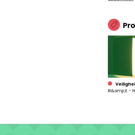
Pr
Veilighe
RI&amp;E - N