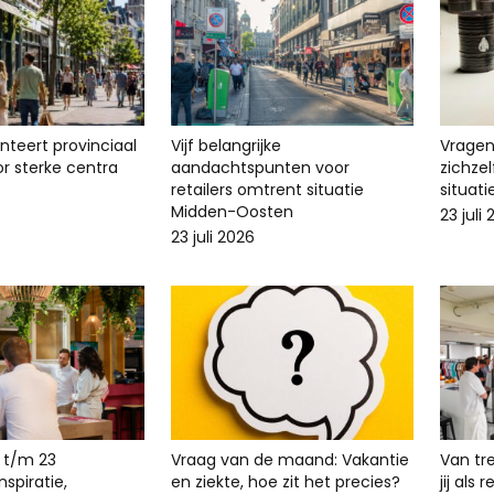
enteert provinciaal
Vijf belangrijke
Vragen 
r sterke centra
aandachtspunten voor
zichze
retailers omtrent situatie
situat
Midden-Oosten
23 juli
23 juli 2026
 t/m 23
Vraag van de maand: Vakantie
Van tr
spiratie,
en ziekte, hoe zit het precies?
jij als