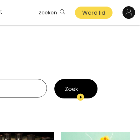
t
Word lid
Zoeken
Log in
n
inkel
s
Zoek
ekert
demy