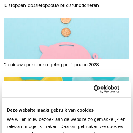
10 stappen: dossieropbouw bij disfunctioneren
De nieuwe pensioenregeling per 1 januari 2028
Deze website maakt gebruik van cookies
We willen jouw bezoek aan de website zo gemakkelijk en
Rust en ruimte met werkkapitaalfinanciering: voor retailers
relevant mogelijk maken. Daarom gebruiken we cookies
die tijdelijk krap zitten