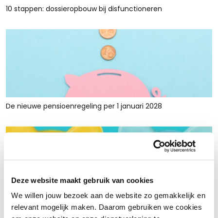
10 stappen: dossieropbouw bij disfunctioneren
De nieuwe pensioenregeling per 1 januari 2028
Deze website maakt gebruik van cookies
We willen jouw bezoek aan de website zo gemakkelijk en
Rust en ruimte met werkkapitaalfinanciering: voor retailers
relevant mogelijk maken. Daarom gebruiken we cookies
die tijdelijk krap zitten