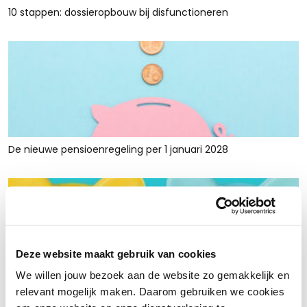
10 stappen: dossieropbouw bij disfunctioneren
De nieuwe pensioenregeling per 1 januari 2028
Deze website maakt gebruik van cookies
We willen jouw bezoek aan de website zo gemakkelijk en
Rust en ruimte met werkkapitaalfinanciering: voor retailers
relevant mogelijk maken. Daarom gebruiken we cookies
die tijdelijk krap zitten