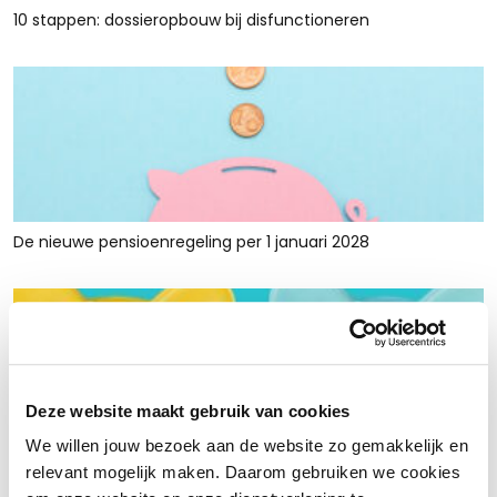
10 stappen: dossieropbouw bij disfunctioneren
De nieuwe pensioenregeling per 1 januari 2028
Deze website maakt gebruik van cookies
We willen jouw bezoek aan de website zo gemakkelijk en
Rust en ruimte met werkkapitaalfinanciering: voor retailers
relevant mogelijk maken. Daarom gebruiken we cookies
die tijdelijk krap zitten