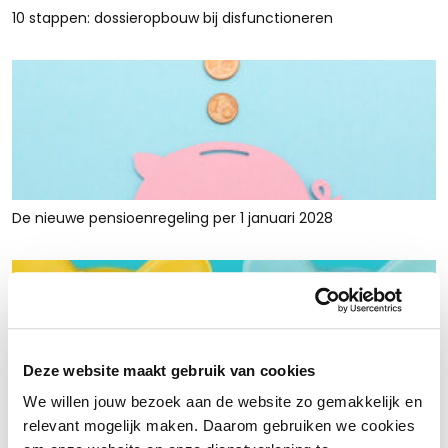
10 stappen: dossieropbouw bij disfunctioneren
De nieuwe pensioenregeling per 1 januari 2028
Deze website maakt gebruik van cookies
We willen jouw bezoek aan de website zo gemakkelijk en
Rust en ruimte met werkkapitaalfinanciering: voor retailers
relevant mogelijk maken. Daarom gebruiken we cookies
die tijdelijk krap zitten