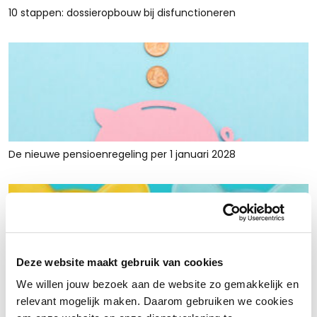
10 stappen: dossieropbouw bij disfunctioneren
De nieuwe pensioenregeling per 1 januari 2028
Deze website maakt gebruik van cookies
We willen jouw bezoek aan de website zo gemakkelijk en
Rust en ruimte met werkkapitaalfinanciering: voor retailers
relevant mogelijk maken. Daarom gebruiken we cookies
die tijdelijk krap zitten