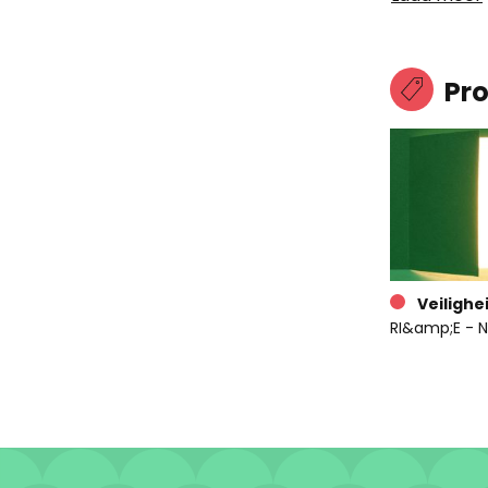
Pr
Veilighe
RI&amp;E - N