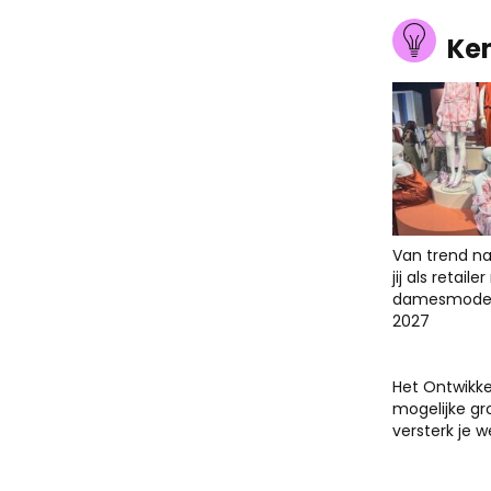
Ke
Van trend na
jij als retail
damesmodet
2027
Het Ontwikk
mogelijke gr
versterk je 