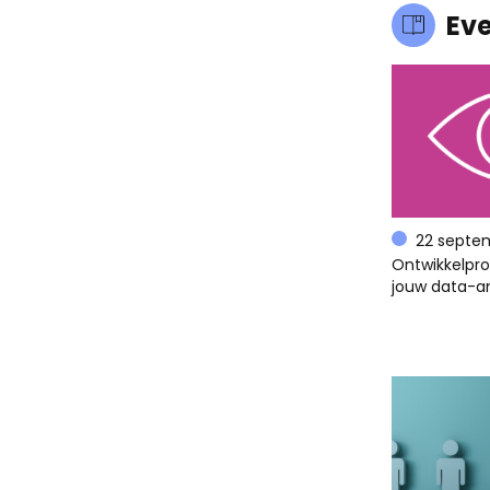
Ev
22 septe
Ontwikkelpr
jouw data-an