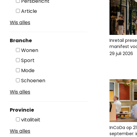
Persbericht
Article
Wis alles
Branche
Inretail pres
manifest voo
Wonen
29 juli 2026
Sport
Mode
Schoenen
Wis alles
Provincie
vitaliteit
InCoDa op 21
Wis alles
september: in