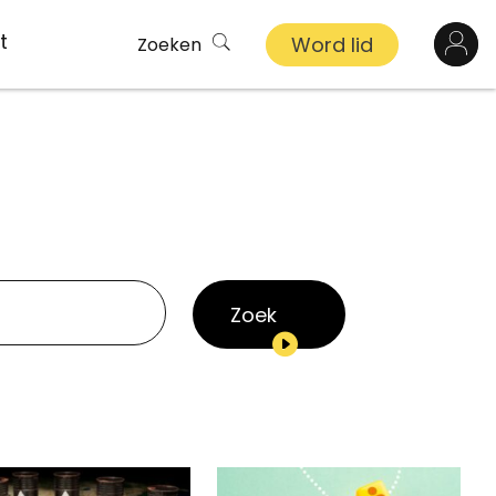
t
Word lid
Zoeken
Log in
n
inkel
s
Zoek
ekert
demy