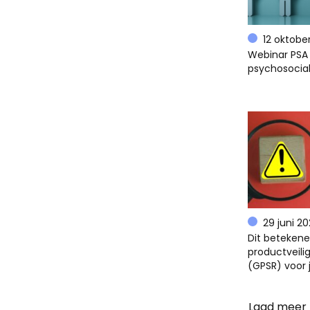
12 oktobe
Webinar PSA 
psychosocial
29 juni 2
Dit beteken
productveili
(GPSR) voor 
Laad meer