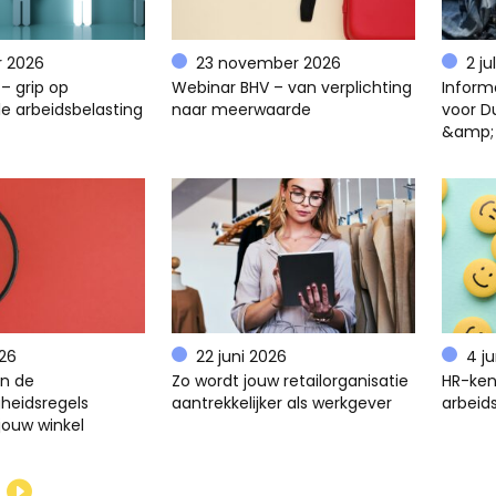
r 2026
23 november 2026
2 ju
– grip op
Webinar BHV – van verplichting
Inform
e arbeidsbelasting
naar meerwaarde
voor D
&amp;
026
22 juni 2026
4 j
en de
Zo wordt jouw retailorganisatie
HR-ken
gheidsregels
aantrekkelijker als werkgever
arbeids
jouw winkel