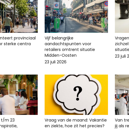
enteert provinciaal
Vijf belangrijke
Vragen 
r sterke centra
aandachtspunten voor
zichze
retailers omtrent situatie
situat
Midden-Oosten
23 juli
23 juli 2026
 t/m 23
Vraag van de maand: Vakantie
Van tr
spiratie,
en ziekte, hoe zit het precies?
jij als