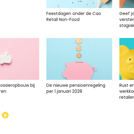
Feestdagen onder de Cao
Geef j
Retail Non-Food
verste
stagiai
dossieropbouw bij
De nieuwe pensioenregeling
Rust e
ren
per 1 januari 2028
werkkap
retailer