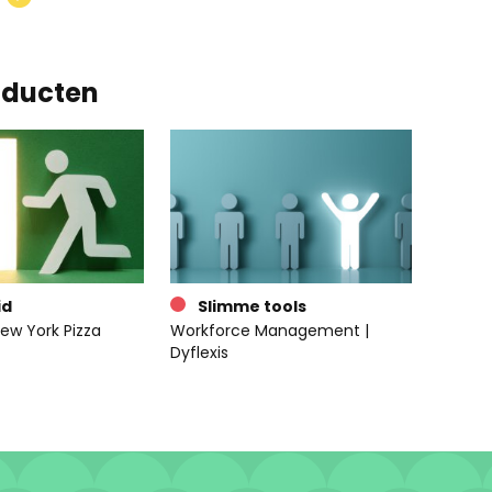
oducten
id
Slimme tools
ew York Pizza
Workforce Management |
Dyflexis