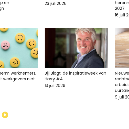
p en
herenm
23 juli 2026
ign
2027
16 juli 
cherm werknemers,
Bijl Blogt: de inspiratieweek van
Nieuwe 
t werkgevers niet
Harry #4
recht
arbeid
13 juli 2026
uurtari
9 juli 