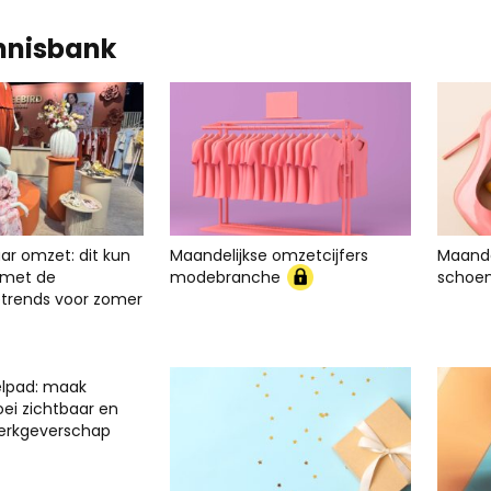
nnisbank
ar omzet: dit kun
Maandelijkse omzetcijfers
Maande
er met de
modebranche
schoe
rends voor zomer
elpad: maak
oei zichtbaar en
werkgeverschap