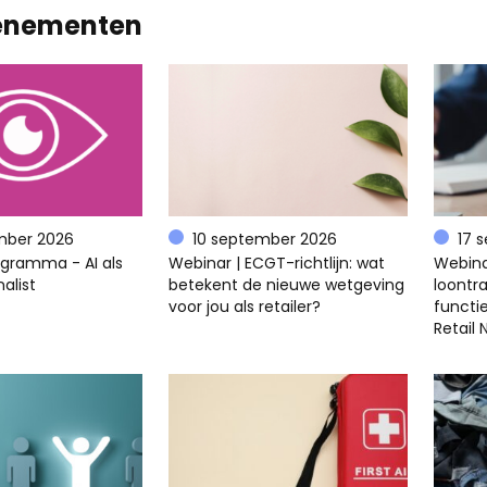
enementen
mber 2026
10 september 2026
17 
ogramma - AI als
Webinar | ECGT-richtlijn: wat
Webina
alist
betekent de nieuwe wetgeving
loontra
voor jou als retailer?
functi
Retail