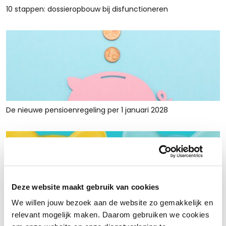
10 stappen: dossieropbouw bij disfunctioneren
De nieuwe pensioenregeling per 1 januari 2028
Deze website maakt gebruik van cookies
We willen jouw bezoek aan de website zo gemakkelijk en
Rust en ruimte met werkkapitaalfinanciering: voor retailers
relevant mogelijk maken. Daarom gebruiken we cookies
die tijdelijk krap zitten