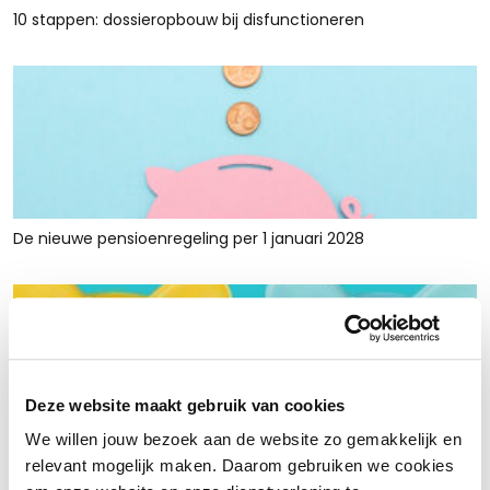
10 stappen: dossieropbouw bij disfunctioneren
De nieuwe pensioenregeling per 1 januari 2028
Deze website maakt gebruik van cookies
We willen jouw bezoek aan de website zo gemakkelijk en
Rust en ruimte met werkkapitaalfinanciering: voor retailers
relevant mogelijk maken. Daarom gebruiken we cookies
die tijdelijk krap zitten